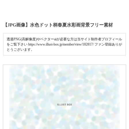
【JPG画像】水色ドット柄春夏水彩画背景フリー素材
透過PNG(高解像度)やベクターaiが必要な方は当サイト制作者プロフィール
をご覧下さい https://www.illust-box.jp/member/view/182817/ ファン登録ありが
とうございます。