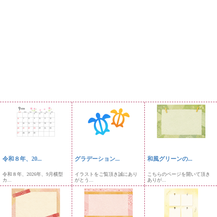
令和８年、20...
グラデーション...
和風グリーンの...
令和８年、2026年、9月横型
イラストをご覧頂き誠にあり
こちらのページを開いて頂き
カ...
がとう...
ありが...