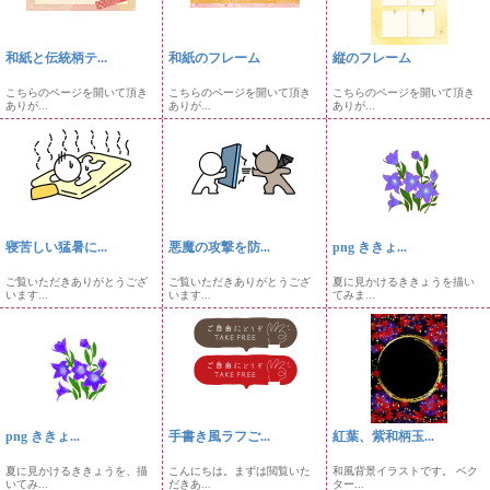
和紙と伝統柄テ...
和紙のフレーム
縦のフレーム
こちらのページを開いて頂き
こちらのページを開いて頂き
こちらのページを開いて頂き
ありが...
ありが...
ありが...
寝苦しい猛暑に...
悪魔の攻撃を防...
png ききょ...
ご覧いただきありがとうござ
ご覧いただきありがとうござ
夏に見かけるききょうを描い
います...
います...
てみま...
png ききょ...
手書き風ラフご...
紅葉、紫和柄玉...
夏に見かけるききょうを、描
こんにちは。まずは閲覧いた
和風背景イラストです。 ベク
いてみ...
だきあ...
ター...