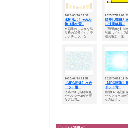
2026/03/20 07:31
2025/07/14 08:2
水彩風おしゃれな
指差し確認ふ
飾り枠の背...
し注意喚起...
水彩風おしゃれな飾
【透過png】指
り枠の背景です。淡
見出しです。強
いナチュラルな...
注意喚起・注...
2025/06/18 18:56
2025/06/18 18:5
【JPG画像】水色
【JPG画像】
ドット柄...
ドット青...
透過PNG(高解像度)
透過PNG(高解像
やベクターaiが必要
やベクターaiが
な方は当...
な方は当...