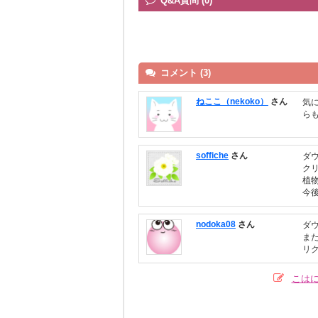
Q&A質問 (0)
コメント (3)
ねここ（nekoko）
さん
気
ら
soffiche
さん
ダ
ク
植
今
nodoka08
さん
ダ
ま
リ
こは