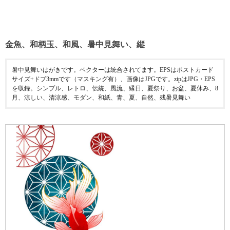
金魚、和柄玉、和風、暑中見舞い、縦
暑中見舞いはがきです。ベクターは統合されてます。EPSはポストカード
サイズ+ドブ3mmです（マスキング有）、画像はJPGです。zipはJPG・EPS
を収録。シンプル、レトロ、伝統、風流、縁日、夏祭り、お盆、夏休み、8
月、涼しい、清涼感、モダン、和紙、青、夏、自然、残暑見舞い