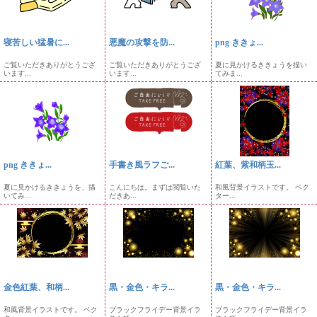
寝苦しい猛暑に...
悪魔の攻撃を防...
png ききょ...
ご覧いただきありがとうござ
ご覧いただきありがとうござ
夏に見かけるききょうを描い
います...
います...
てみま...
png ききょ...
手書き風ラフご...
紅葉、紫和柄玉...
夏に見かけるききょうを、描
こんにちは。まずは閲覧いた
和風背景イラストです。 ベク
いてみ...
だきあ...
ター...
金色紅葉、和柄...
黒・金色・キラ...
黒・金色・キラ...
和風背景イラストです。 ベク
ブラックフライデー背景イラ
ブラックフライデー背景イラ