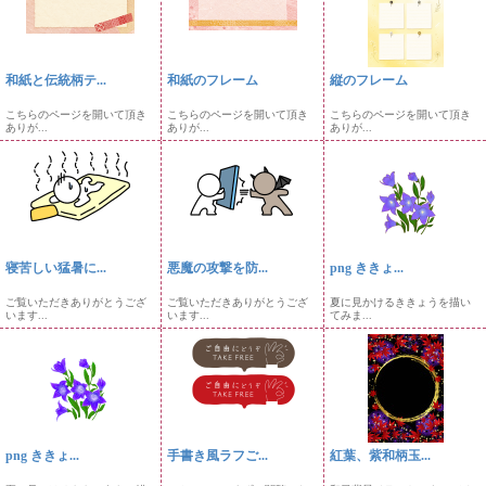
和紙と伝統柄テ...
和紙のフレーム
縦のフレーム
こちらのページを開いて頂き
こちらのページを開いて頂き
こちらのページを開いて頂き
ありが...
ありが...
ありが...
寝苦しい猛暑に...
悪魔の攻撃を防...
png ききょ...
ご覧いただきありがとうござ
ご覧いただきありがとうござ
夏に見かけるききょうを描い
います...
います...
てみま...
png ききょ...
手書き風ラフご...
紅葉、紫和柄玉...