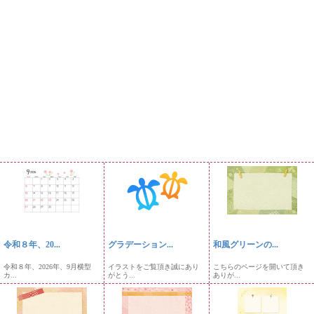
令和８年、20...
グラデーション...
和風グリーンの...
令和８年、2026年、9月横型
イラストをご覧頂き誠にあり
こちらのページを開いて頂き
カ...
がとう...
ありが...