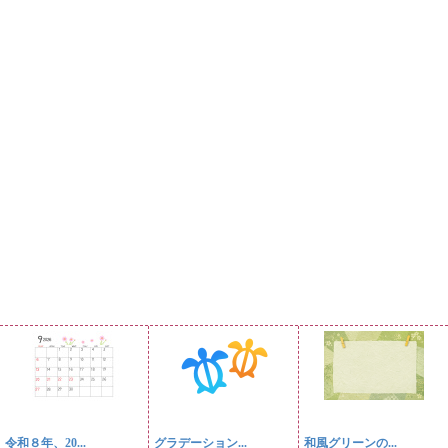
令和８年、20...
グラデーション...
和風グリーンの...