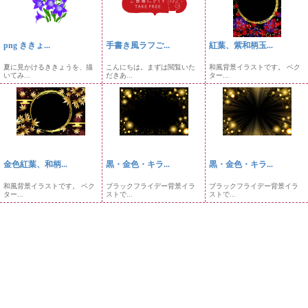
png ききょ...
手書き風ラフご...
紅葉、紫和柄玉...
夏に見かけるききょうを、描
こんにちは。まずは閲覧いた
和風背景イラストです。 ベク
いてみ...
だきあ...
ター...
金色紅葉、和柄...
黒・金色・キラ...
黒・金色・キラ...
和風背景イラストです。 ベク
ブラックフライデー背景イラ
ブラックフライデー背景イラ
ター...
ストで...
ストで...