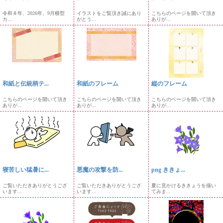
令和８年、2026年、9月横型
イラストをご覧頂き誠にあり
こちらのページを開いて頂き
カ...
がとう...
ありが...
和紙と伝統柄テ...
和紙のフレーム
縦のフレーム
こちらのページを開いて頂き
こちらのページを開いて頂き
こちらのページを開いて頂き
ありが...
ありが...
ありが...
寝苦しい猛暑に...
悪魔の攻撃を防...
png ききょ...
ご覧いただきありがとうござ
ご覧いただきありがとうござ
夏に見かけるききょうを描い
います...
います...
てみま...