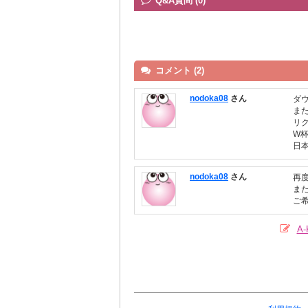
Q&A質問 (0)
コメント (2)
nodoka08
さん
ダ
ま
リ
W
日
nodoka08
さん
再
ま
ご
A