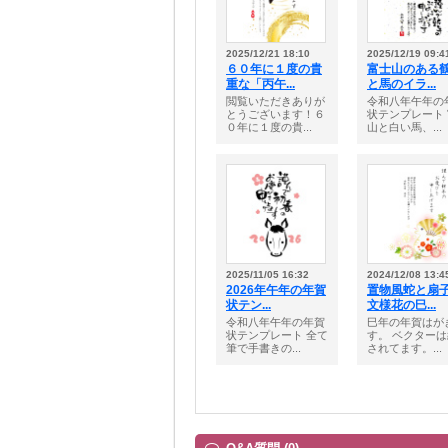
2025/12/21 18:10
2025/12/19 09:4
６０年に１度の貴
富士山のある
重な「丙午...
と馬のイラ...
閲覧いただきありが
令和八年午年の
とうございます！６
状テンプレート
０年に１度の貴...
山と白い馬、...
2025/11/05 16:32
2024/12/08 13:4
2026年午年の年賀
置物風蛇と扇
状テン...
文様花の巳...
令和八年午年の年賀
巳年の年賀はが
状テンプレート 全て
す。 ベクター
筆で手書きの...
されてます。...