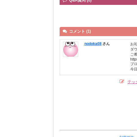
Q&A質問 (0)
コメント (1)
nodoka08
さん
お
ダ
ご
htt
プ
今
テッ