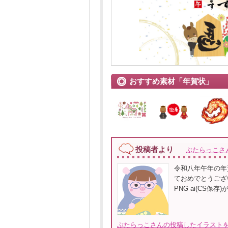
おすすめ素材「年賀状」
投稿者より
ぶたらっこさ
令和八年午年の年
ておめでとうござ
PNG ai(CS保
ぶたらっこさんの投稿したイラストを全