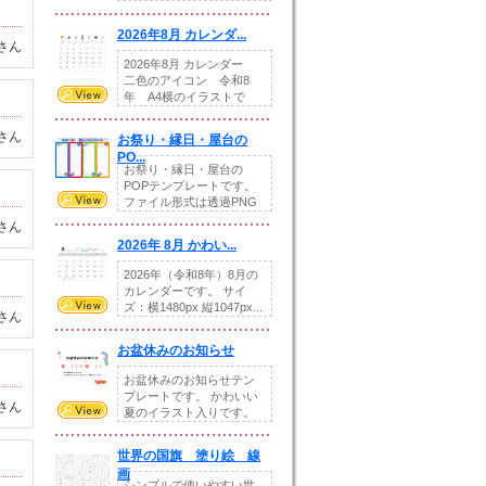
りの提...
2026年8月 カレンダ...
さん
2026年8月 カレンダー
二色のアイコン 令和8
年 A4横のイラストで
す。8月をテ...
さん
お祭り・縁日・屋台の
PO...
お祭り・縁日・屋台の
POPテンプレートです。
ファイル形式は透過PNG
です。---太め...
さん
2026年 8月 かわい...
2026年（令和8年）8月の
カレンダーです。 サイ
ズ：横1480px 縦1047px...
さん
お盆休みのお知らせ
お盆休みのお知らせテン
プレートです。 かわいい
さん
夏のイラスト入りです。
休業日の日付けを...
世界の国旗 塗り絵 線
画
シンプルで使いやすい世