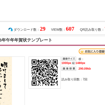
29
607
ダウンロード数：
VIEW数：
QR読み取り数：
26年午年年賀状テンプレート
横：
1000px
縦:
1480px
290.09kb
読み取り回数：
7
回