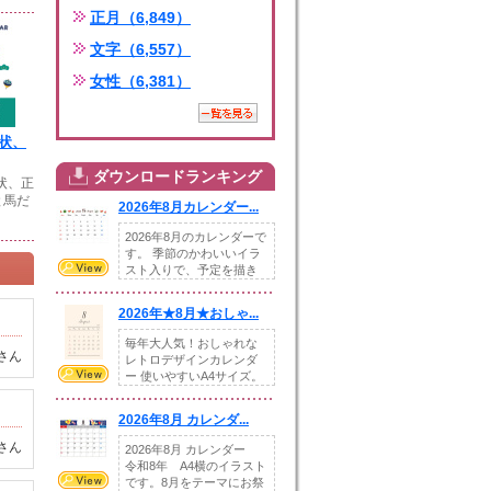
正月（6,849）
文字（6,557）
女性（6,381）
賀状、
ダウンロードランキング
賀状、正
と馬だ
2026年8月カレンダー...
2026年8月のカレンダーで
す。 季節のかわいいイラ
スト入りで、予定を描き
込めるスペ...
2026年★8月★おしゃ...
毎年大人気！おしゃれな
さん
レトロデザインカレンダ
ー 使いやすいA4サイズ。
illust...
2026年8月 カレンダ...
さん
2026年8月 カレンダー
令和8年 A4横のイラスト
です。8月をテーマにお祭