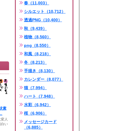
春（11,003）
シルエット（10,712）
透過PNG（10,400）
秋（9,439）
植物（8,560）
png（8,550）
和風（8,218）
冬（8,213）
手描き（8,130）
カレンダー（8,077）
猫（7,994）
ハート（7,948）
水彩（6,942）
状素
桜（6,906）
.
大変人
メッセージカード
面白い
（6,885）