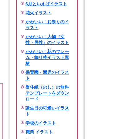
6月といえばイラスト
花火イラスト
かわいい！お祭りのイ
ラスト
かわいい！人物（女
性・男性）のイラスト
かわいい！花のフレー
ム・飾り枠イラスト素
材
保育園・園児のイラス
ト
熨斗紙（のし）の無料
テンプレートをダウン
ロード
誕生日の可愛いイラス
ト
学校のイラスト
職業 イラスト