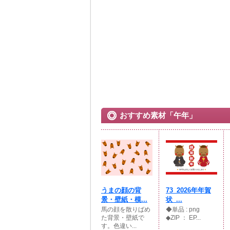
おすすめ素材「午年」
うまの顔の背
73_2026年年賀
景・壁紙・模...
状_...
馬の顔を散りばめ
◆単品 : png
た背景・壁紙で
◆ZIP ： EP...
す。色違い...