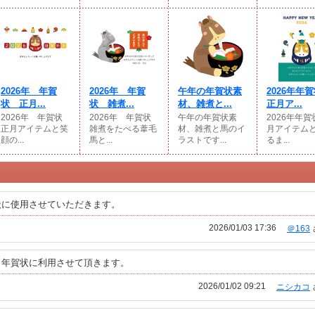
2026年 年賀
2026年 年賀
午年の年賀状素
2026年年
状 正月...
状 雑煮...
材、雑煮と...
正月ア...
2026年 年賀状
2026年 年賀状
午年の年賀状素
2026年年
正月アイテムと笑
雑煮をたべる葦毛
材、雑煮と馬のイ
月アイテム
顔の...
馬と...
ラストです...
るま...
状に使用させていただきます。
2026/01/03 17:36
＠163
。年賀状に利用させて頂きます。
2026/01/02 09:21
ニシカコ