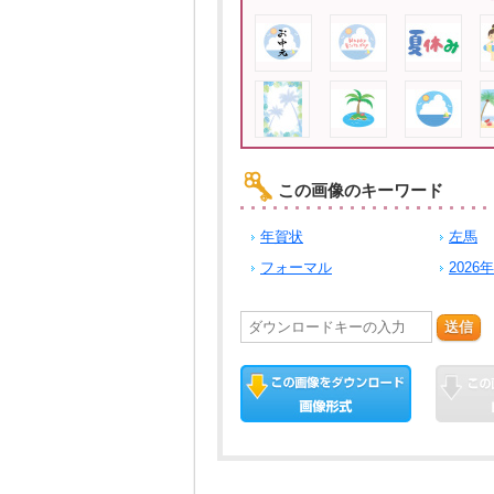
この画像のキーワード
年賀状
左馬
フォーマル
2026年
送信