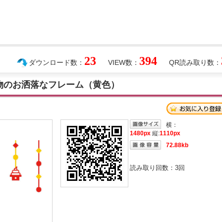
23
394
ダウンロード数：
VIEW数：
QR読み取り数：
起物のお洒落なフレーム（黄色）
横：
1480px
縦:
1110px
72.88kb
読み取り回数：
3
回