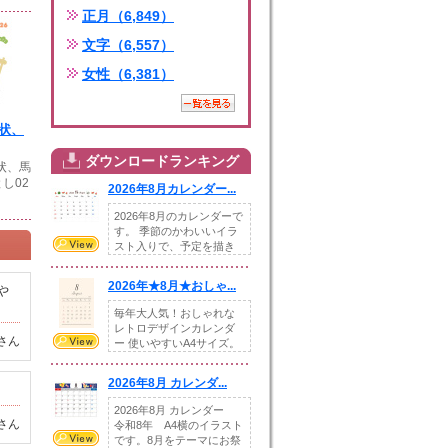
正月（6,849）
文字（6,557）
女性（6,381）
賀状、
ダウンロードランキング
賀状、馬
し02
2026年8月カレンダー...
2026年8月のカレンダーで
す。 季節のかわいいイラ
スト入りで、予定を描き
込めるスペ...
2026年★8月★おしゃ...
や
毎年大人気！おしゃれな
レトロデザインカレンダ
さん
ー 使いやすいA4サイズ。
illust...
2026年8月 カレンダ...
2026年8月 カレンダー
さん
令和8年 A4横のイラスト
です。8月をテーマにお祭