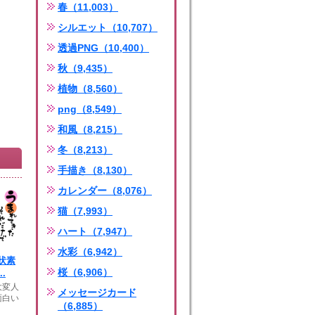
春（11,003）
シルエット（10,707）
透過PNG（10,400）
秋（9,435）
植物（8,560）
png（8,549）
和風（8,215）
冬（8,213）
手描き（8,130）
カレンダー（8,076）
猫（7,993）
ハート（7,947）
水彩（6,942）
状素
桜（6,906）
.
大変人
メッセージカード
面白い
（6,885）