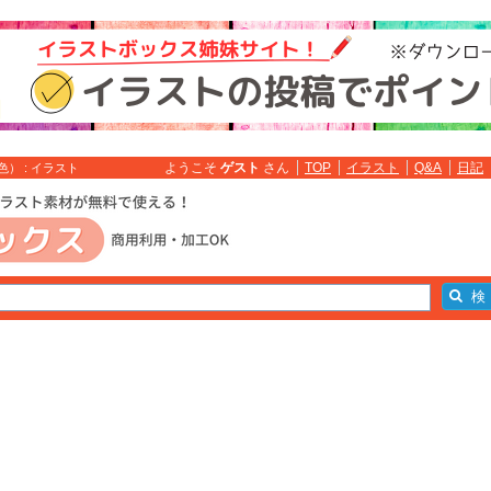
ようこそ
ゲスト
さん
TOP
イラスト
Q&A
日記
） : イラスト