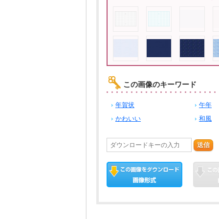
この画像のキーワード
年賀状
午年
かわいい
和風
送信