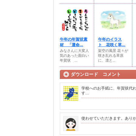
午年の年賀状素
午年のイラス
材 「運命...
ト 花咲く草...
みなさんに大変人
架空の風景 花々が
気のあった面白い
咲き乱れる草原
年賀状 ...
に、凛と...
ダウンロード コメント
学校へのお手紙に、年賀状代
す...
使わせていただきます。あり