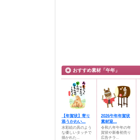
おすすめ素材「午年」
【年賀状】寄り
2026午年年賀状
添うかわい...
素材迎...
水彩絵の具のよう
令和八年午年の年
な優しいタッチで
賀状や新春初売り
描かれた...
広告チラ...