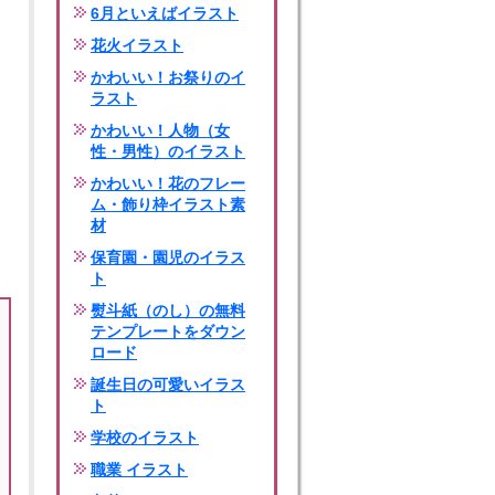
6月といえばイラスト
花火イラスト
かわいい！お祭りのイ
ラスト
かわいい！人物（女
性・男性）のイラスト
かわいい！花のフレー
ム・飾り枠イラスト素
材
保育園・園児のイラス
ト
熨斗紙（のし）の無料
テンプレートをダウン
ロード
誕生日の可愛いイラス
ト
学校のイラスト
職業 イラスト