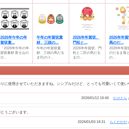
2026年午年の年
午年の年賀状素
2026年年賀状、
2026年年
賀状素...
材、三頭の...
門松と...
馬のだ...
「2026年午年の年
午年の年賀状素
2026年年賀状、門
2026年年
賀状素材 富士山の
材、三頭の馬だる
松と二匹の馬だる
のだるま落と
ロ...
ま01のイ...
まの...
の...
わりに使用させていただきますね。シンプルだけど、とっても可愛いくて使い
2026/01/12 16:40
たけとら
がとうございます。
2026/01/03 18:31
らくだだだ