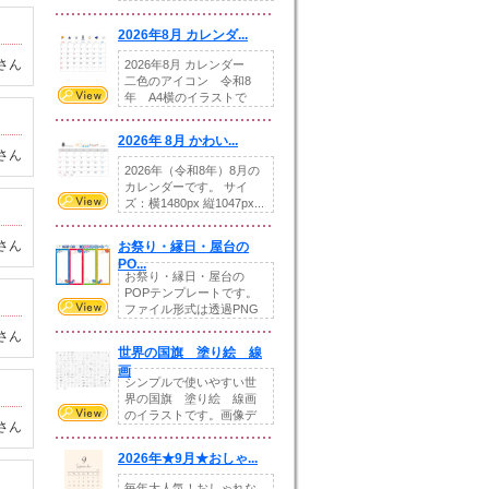
りの提...
2026年8月 カレンダ...
さん
2026年8月 カレンダー
二色のアイコン 令和8
年 A4横のイラストで
す。8月をテ...
2026年 8月 かわい...
さん
2026年（令和8年）8月の
カレンダーです。 サイ
ズ：横1480px 縦1047px...
さん
お祭り・縁日・屋台の
PO...
お祭り・縁日・屋台の
POPテンプレートです。
ファイル形式は透過PNG
です。---太め...
さん
世界の国旗 塗り絵 線
画
シンプルで使いやすい世
界の国旗 塗り絵 線画
のイラストです。画像デ
さん
ータとEPSデータ...
2026年★9月★おしゃ...
毎年大人気！おしゃれな