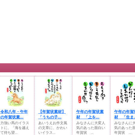
令和八年・午年
【年賀状素材】
午年の年賀状素
午年の年賀
の年賀状素...
「うちの子...
材 「上を...
材 「生ま..
力強い馬のイラス
あいうえお作文風
みなさんに大変人
みなさんに
トに、「海を越え
の文章に、かわい
気のあった面白い
気のあった
て待ち望...
いイラス...
年賀状 ...
年賀状 ...