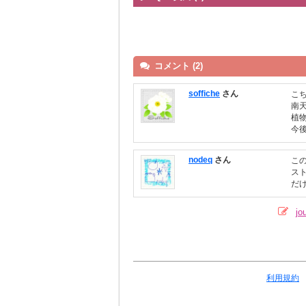
コメント (2)
soffiche
さん
こ
南
植
今
nodeq
さん
こ
ス
だ
j
利用規約