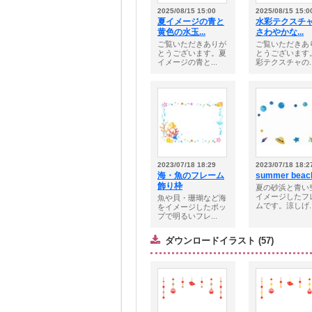
2025/08/15 15:00
2025/08/15 15:0
夏イメージの青と
水彩テクスチ
黄色の水玉...
さわやかな...
ご覧いただきありが
ご覧いただきあ
とうございます。夏
とうございます
イメージの青と...
彩テクスチャの..
2023/07/18 18:29
2023/07/18 18:2
海・魚のフレーム
summer beach 
飾り枠
夏の砂浜と青い
イメージしたフ
魚や貝・珊瑚など海
ムです。涼しげ..
をイメージしたポッ
プで明るいフレ...
ダウンロードイラスト (57)