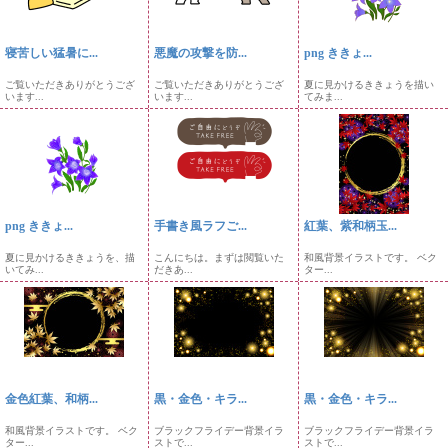
寝苦しい猛暑に...
悪魔の攻撃を防...
png ききょ...
ご覧いただきありがとうござ
ご覧いただきありがとうござ
夏に見かけるききょうを描い
います...
います...
てみま...
png ききょ...
手書き風ラフご...
紅葉、紫和柄玉...
夏に見かけるききょうを、描
こんにちは。まずは閲覧いた
和風背景イラストです。 ベク
いてみ...
だきあ...
ター...
金色紅葉、和柄...
黒・金色・キラ...
黒・金色・キラ...
和風背景イラストです。 ベク
ブラックフライデー背景イラ
ブラックフライデー背景イラ
ター...
ストで...
ストで...