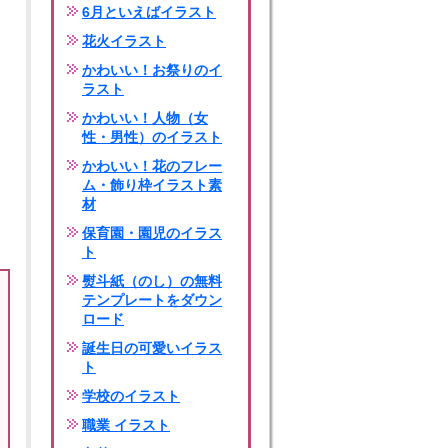
6月といえばイラスト
花火イラスト
かわいい！お祭りのイ
ラスト
かわいい！人物（女
性・男性）のイラスト
かわいい！花のフレー
ム・飾り枠イラスト素
材
保育園・園児のイラス
ト
熨斗紙（のし）の無料
テンプレートをダウン
ロード
誕生日の可愛いイラス
ト
学校のイラスト
職業 イラスト