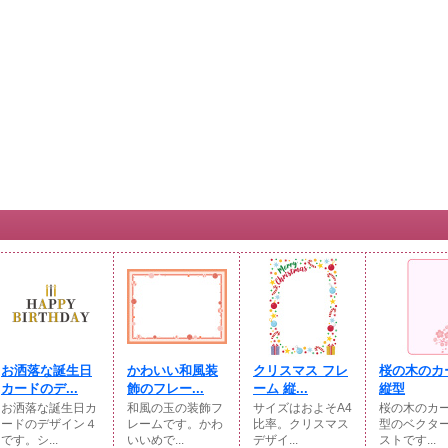
お洒落な誕生日
かわいい和風装
クリスマス フレ
桜の木のカ
カードのデ...
飾のフレー...
ーム 縦...
縦型
お洒落な誕生日カ
和風の玉の装飾フ
サイズはおよそA4
桜の木のカ
ードのデザイン４
レームです。かわ
比率。クリスマス
型のベクタ
です。シ...
いいめで...
デザイ...
ストです...