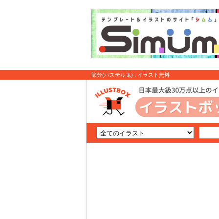
節分(⁠パステル鬼) : イラスト無料