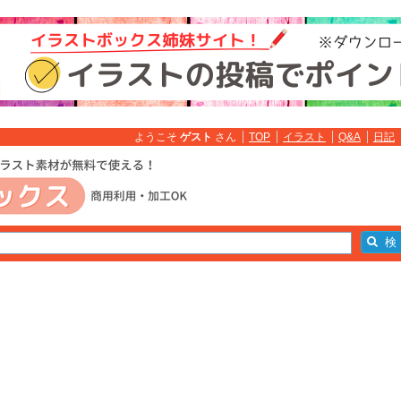
ようこそ
ゲスト
さん
TOP
イラスト
Q&A
日記