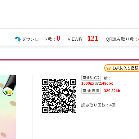
0
121
ダウンロード数：
VIEW数：
QR読み取り数：
横：
1000px
縦:
1480px
329.32kb
読み取り回数：
4
回