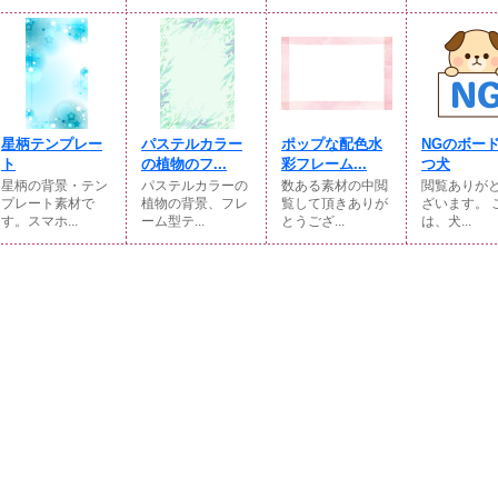
星柄テンプレー
パステルカラー
ポップな配色水
NGのボー
ト
の植物のフ...
彩フレーム...
つ犬
星柄の背景・テン
パステルカラーの
数ある素材の中閲
閲覧ありが
プレート素材で
植物の背景、フレ
覧して頂きありが
ざいます。 
す。スマホ...
ーム型テ...
とうござ...
は、犬...