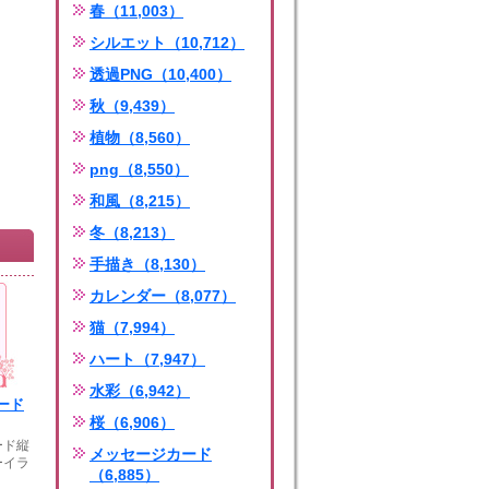
春（11,003）
シルエット（10,712）
透過PNG（10,400）
秋（9,439）
植物（8,560）
png（8,550）
和風（8,215）
冬（8,213）
手描き（8,130）
カレンダー（8,077）
猫（7,994）
ハート（7,947）
水彩（6,942）
ード
桜（6,906）
ード縦
メッセージカード
ーイラ
（6,885）