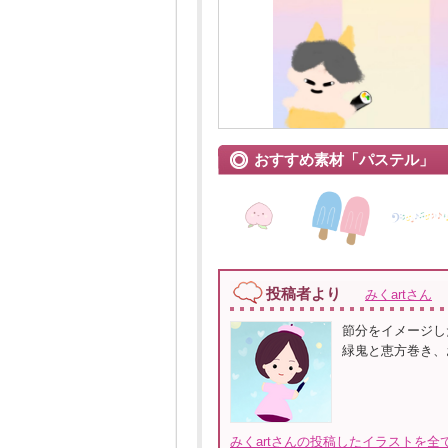
おすすめ素材「パステル」
投稿者より
みくartさん
節分をイメージし
緑鬼と恵方巻き、
みくartさんの投稿したイラストを全て