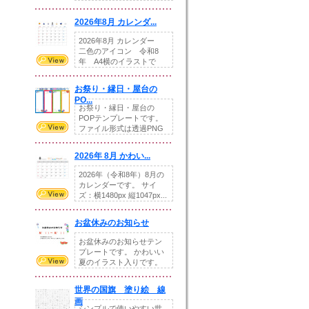
りの提...
2026年8月 カレンダ...
2026年8月 カレンダー
二色のアイコン 令和8
年 A4横のイラストで
す。8月をテ...
お祭り・縁日・屋台の
PO...
お祭り・縁日・屋台の
POPテンプレートです。
ファイル形式は透過PNG
です。---太め...
2026年 8月 かわい...
2026年（令和8年）8月の
カレンダーです。 サイ
ズ：横1480px 縦1047px...
お盆休みのお知らせ
お盆休みのお知らせテン
プレートです。 かわいい
夏のイラスト入りです。
休業日の日付けを...
世界の国旗 塗り絵 線
画
シンプルで使いやすい世