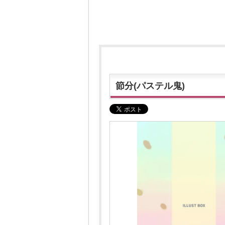
節分(⁠パステル鬼)