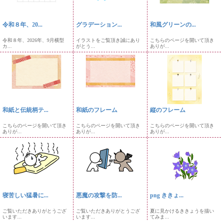
令和８年、20...
グラデーション...
和風グリーンの...
令和８年、2026年、9月横型
イラストをご覧頂き誠にあり
こちらのページを開いて頂き
カ...
がとう...
ありが...
和紙と伝統柄テ...
和紙のフレーム
縦のフレーム
こちらのページを開いて頂き
こちらのページを開いて頂き
こちらのページを開いて頂き
ありが...
ありが...
ありが...
寝苦しい猛暑に...
悪魔の攻撃を防...
png ききょ...
ご覧いただきありがとうござ
ご覧いただきありがとうござ
夏に見かけるききょうを描い
います...
います...
てみま...