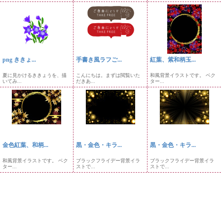
png ききょ...
手書き風ラフご...
紅葉、紫和柄玉...
夏に見かけるききょうを、描
こんにちは。まずは閲覧いた
和風背景イラストです。 ベク
いてみ...
だきあ...
ター...
金色紅葉、和柄...
黒・金色・キラ...
黒・金色・キラ...
和風背景イラストです。 ベク
ブラックフライデー背景イラ
ブラックフライデー背景イラ
ター...
ストで...
ストで...