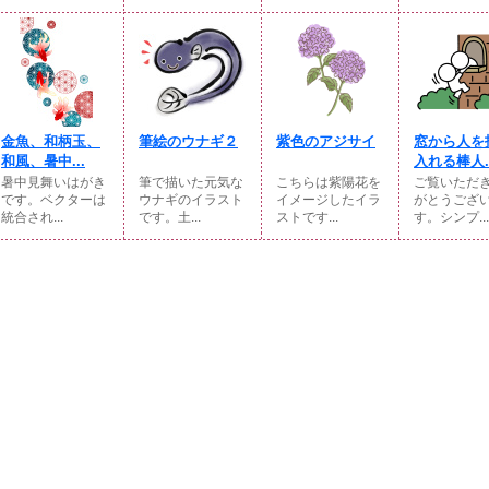
金魚、和柄玉、
筆絵のウナギ２
紫色のアジサイ
窓から人を
和風、暑中...
入れる棒人..
暑中見舞いはがき
筆で描いた元気な
こちらは紫陽花を
ご覧いただ
です。ベクターは
ウナギのイラスト
イメージしたイラ
がとうござ
統合され...
です。土...
ストです...
す。シンプ...