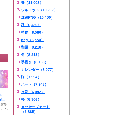
春（11,003）
シルエット（10,717）
透過PNG（10,400）
秋（9,439）
植物（8,560）
png（8,550）
和風（8,218）
冬（8,213）
手描き（8,130）
カレンダー（8,077）
猫（7,994）
ハート（7,948）
水彩（6,942）
ン
桜（6,906）
...
ル背景
メッセージカード
。 ベ
（6,885）