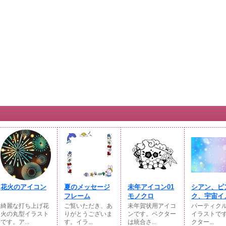
花火のアイコン
夏のメッセージ
未年アイコン01
シアン、ピ
フレーム
モノクロ
ク、宇宙イメ
綺麗な打ち上げ花
ご覧いただき、あ
未年賀状用アイコ
パーティク
火の丸型イラスト
りがとうございま
ンです。ベクター
イラストです
です。ア...
す。イラ...
は統合さ...
クター...