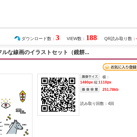
3
188
ダウンロード数：
VIEW数：
QR読み取り数：
フルな線画のイラストセット（鏡餅...
横：
1480px
縦:
1110px
251.78kb
読み取り回数：
4
回