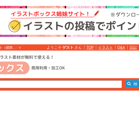
ようこそ
ゲスト
さん
TOP
イラスト
Q&A
日記
餅... : イ