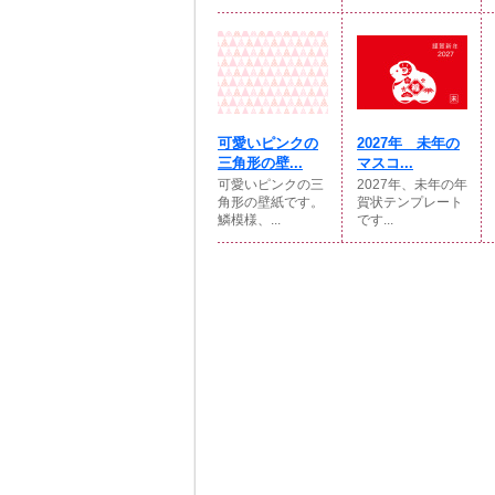
可愛いピンクの
2027年 未年の
三角形の壁...
マスコ...
可愛いピンクの三
2027年、未年の年
角形の壁紙です。
賀状テンプレート
鱗模様、...
です...