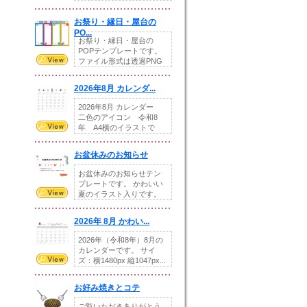
りの提...
お祭り・縁日・屋台の
PO...
お祭り・縁日・屋台の
POPテンプレートです。
ファイル形式は透過PNG
です。---太め...
2026年8月 カレンダ...
2026年8月 カレンダー
二色のアイコン 令和8
年 A4横のイラストで
す。8月をテ...
お盆休みのお知らせ
お盆休みのお知らせテン
プレートです。 かわいい
夏のイラスト入りです。
休業日の日付けを...
2026年 8月 かわい...
2026年（令和8年）8月の
カレンダーです。 サイ
ズ：横1480px 縦1047px...
お好み焼きとコテ
ご覧いただきありがとう