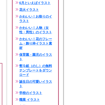
6月といえばイラスト
花火イラスト
かわいい！お祭りのイ
ラスト
かわいい！人物（女
性・男性）のイラスト
かわいい！花のフレー
ム・飾り枠イラスト素
材
保育園・園児のイラス
ト
熨斗紙（のし）の無料
テンプレートをダウン
ロード
誕生日の可愛いイラス
ト
学校のイラスト
職業 イラスト