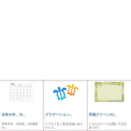
令和８年、20...
グラデーション...
和風グリーンの...
令和８年、2026年、9月横型
イラストをご覧頂き誠にあり
こちらのページを開いて頂き
カ...
がとう...
ありが...