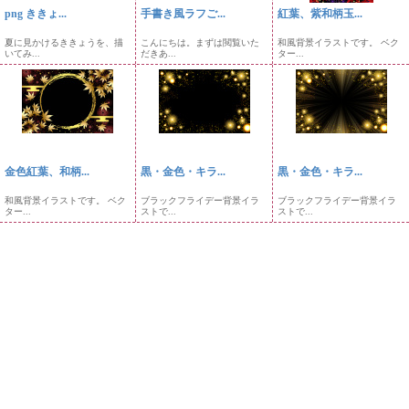
png ききょ...
手書き風ラフご...
紅葉、紫和柄玉...
夏に見かけるききょうを、描
こんにちは。まずは閲覧いた
和風背景イラストです。 ベク
いてみ...
だきあ...
ター...
金色紅葉、和柄...
黒・金色・キラ...
黒・金色・キラ...
和風背景イラストです。 ベク
ブラックフライデー背景イラ
ブラックフライデー背景イラ
ター...
ストで...
ストで...