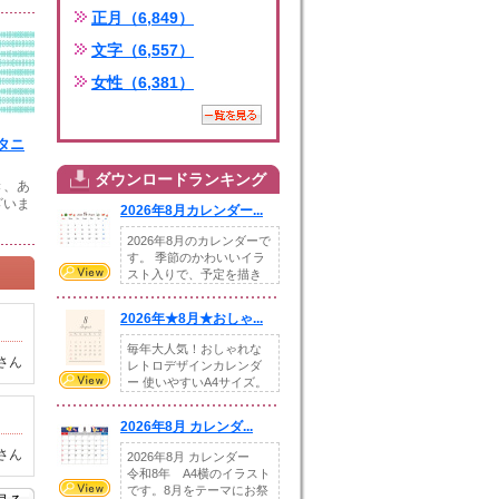
正月（6,849）
文字（6,557）
女性（6,381）
タニ
ダウンロードランキング
き、あ
ざいま
2026年8月カレンダー...
2026年8月のカレンダーで
す。 季節のかわいいイラ
スト入りで、予定を描き
込めるスペ...
2026年★8月★おしゃ...
毎年大人気！おしゃれな
さん
レトロデザインカレンダ
ー 使いやすいA4サイズ。
illust...
2026年8月 カレンダ...
さん
2026年8月 カレンダー
令和8年 A4横のイラスト
です。8月をテーマにお祭