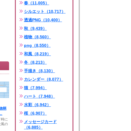
春（11,005）
シルエット（10,717）
透過PNG（10,400）
秋（9,439）
植物（8,560）
png（8,550）
和風（8,219）
冬（8,213）
手描き（8,130）
カレンダー（8,077）
猫（7,994）
ハート（7,948）
水彩（6,942）
物柄
桜（6,907）
.
了時に
メッセージカード
欧風の
（6,885）