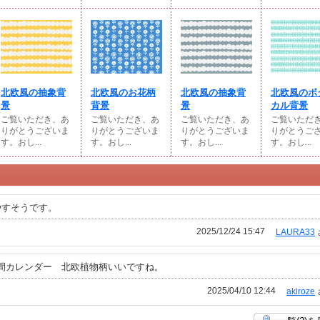
北欧風の抽象背
北欧風のお花柄
北欧風の抽象背
北欧風のボ
景
背景
景
カル背景
ご覧いただき、あ
ご覧いただき、あ
ご覧いただき、あ
ご覧いただ
りがとうございま
りがとうございま
りがとうございま
りがとうご
す。おし...
す。おし...
す。おし...
す。おし...
やすそうです。
2025/12/24 15:47
LAURA33
まり年間カレンダー 北欧植物柄いいですね。
2025/04/10 12:44
akiroze