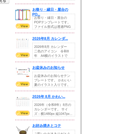
を見る
りの提...
お祭り・縁日・屋台の
PO...
お祭り・縁日・屋台の
POPテンプレートです。
ファイル形式は透過PNG
です。---太め...
2026年8月 カレンダ...
2026年8月 カレンダー
二色のアイコン 令和8
年 A4横のイラストで
す。8月をテ...
お盆休みのお知らせ
お盆休みのお知らせテン
プレートです。 かわいい
夏のイラスト入りです。
休業日の日付けを...
2026年 8月 かわい...
2026年（令和8年）8月の
カレンダーです。 サイ
ズ：横1480px 縦1047px...
お好み焼きとコテ
ご覧いただきありがとう