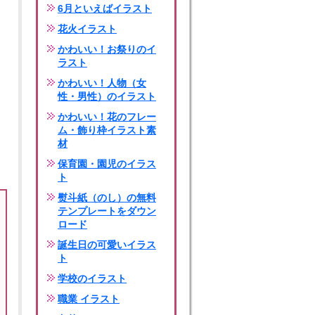
6月といえばイラスト
花火イラスト
かわいい！お祭りのイ
ラスト
かわいい！人物（女
性・男性）のイラスト
かわいい！花のフレー
ム・飾り枠イラスト素
材
保育園・園児のイラス
ト
熨斗紙（のし）の無料
テンプレートをダウン
ロード
誕生日の可愛いイラス
ト
学校のイラスト
職業 イラスト