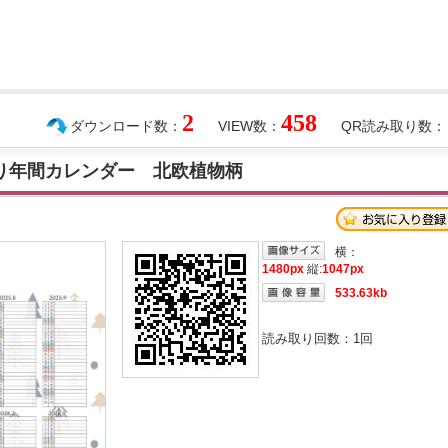
2
458
ダウンロード数：
VIEW数：
QR読み取り数：
始まり年間カレンダー 北欧植物柄
横：
1480px
縦:
1047px
533.63kb
読み取り回数：
1
回