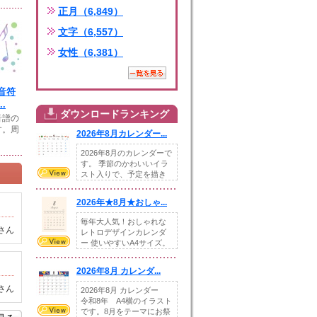
正月（6,849）
文字（6,557）
女性（6,381）
音符
.
ダウンロードランキング
音譜の
す。周
2026年8月カレンダー...
2026年8月のカレンダーで
す。 季節のかわいいイラ
スト入りで、予定を描き
込めるスペ...
2026年★8月★おしゃ...
毎年大人気！おしゃれな
さん
レトロデザインカレンダ
ー 使いやすいA4サイズ。
illust...
2026年8月 カレンダ...
さん
2026年8月 カレンダー
令和8年 A4横のイラスト
です。8月をテーマにお祭