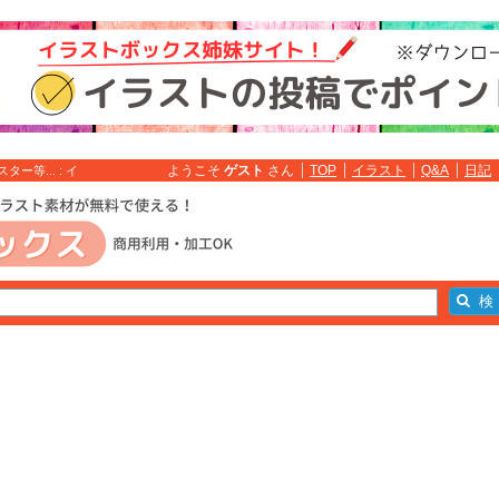
ようこそ
ゲスト
さん
TOP
イラスト
Q&A
日記
等... : イ