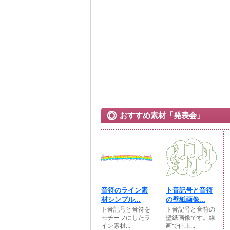
おすすめ素材「発表会」
音符のライン素
ト音記号と音符
材シンプル...
の壁紙画像...
ト音記号と音符を
ト音記号と音符の
モチーフにしたラ
壁紙画像です。線
イン素材...
画で仕上...