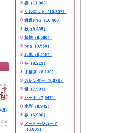
春（11,003）
シルエット（10,707）
透過PNG（10,400）
秋（9,435）
植物（8,560）
png（8,550）
和風（8,215）
冬（8,213）
手描き（8,130）
カレンダー（8,076）
猫（7,993）
ハート（7,947）
水彩（6,942）
人形
桜（6,906）
りがと
メッセージカード
す。ク
（6,885）