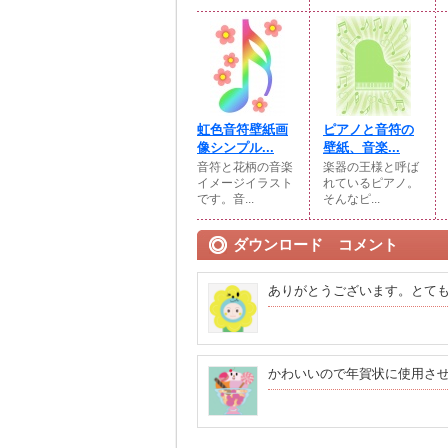
虹色音符壁紙画
ピアノと音符の
像シンプル...
壁紙、音楽...
音符と花柄の音楽
楽器の王様と呼ば
イメージイラスト
れているピアノ。
です。音...
そんなピ...
ダウンロード コメント
ありがとうございます。とて
かわいいので年賀状に使用さ