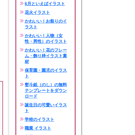
6月といえばイラスト
花火イラスト
かわいい！お祭りのイ
ラスト
かわいい！人物（女
性・男性）のイラスト
かわいい！花のフレー
ム・飾り枠イラスト素
材
保育園・園児のイラス
ト
熨斗紙（のし）の無料
テンプレートをダウン
ロード
誕生日の可愛いイラス
ト
学校のイラスト
職業 イラスト