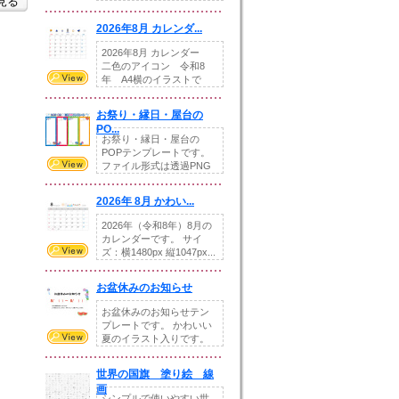
を見る
りの提...
2026年8月 カレンダ...
2026年8月 カレンダー
二色のアイコン 令和8
年 A4横のイラストで
す。8月をテ...
お祭り・縁日・屋台の
PO...
お祭り・縁日・屋台の
POPテンプレートです。
ファイル形式は透過PNG
です。---太め...
2026年 8月 かわい...
2026年（令和8年）8月の
カレンダーです。 サイ
ズ：横1480px 縦1047px...
お盆休みのお知らせ
お盆休みのお知らせテン
プレートです。 かわいい
夏のイラスト入りです。
休業日の日付けを...
世界の国旗 塗り絵 線
画
シンプルで使いやすい世