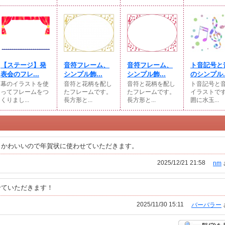
【ステージ】発
音符フレーム、
音符フレーム、
ト音記号と
表会のフレ...
シンプル飾...
シンプル飾...
のシンプル..
幕のイラストを使
音符と花柄を配し
音符と花柄を配し
ト音記号と
ってフレームをつ
たフレームです。
たフレームです。
イラストで
くりまし...
長方形と...
長方形と...
囲に水玉...
もかわいいので年賀状に使わせていただきます。
2025/12/21 21:58
nm
せていただきます！
2025/11/30 15:11
バーバラー