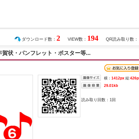
2
194
ダウンロード数：
VIEW数：
QR読み取り数：
年賀状・パンフレット・ポスター等...
横：
1412px
縦:
426p
29.01kb
読み取り回数：
1
回