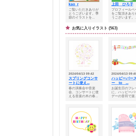
kao_r
上田 ひろ子
ご覧いただきありが
プロフィールペ
とうございます。季
をご覧頂きあり
節のイラストを...
うございます。..
お気に入りイラスト (563)
2024/04/13 09:42
2024/04/13 09:4
スプリングコンサ
ハッピーバー
ートに使え...
ー to ...
春の演奏会や音楽
お誕生日のフレ
会、コンサートに使
に、ハッピーバ
える音楽の木の春...
デーの音符で楽..