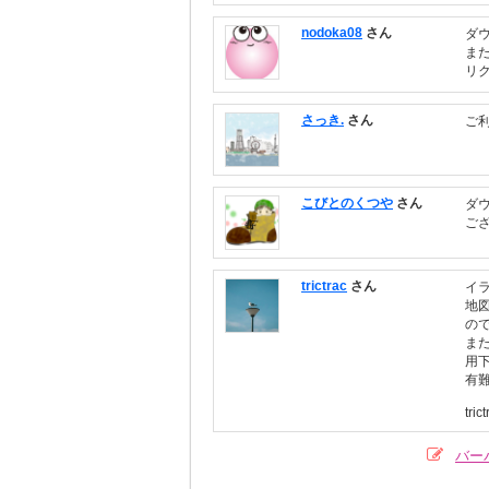
nodoka08
さん
ダ
ま
リ
さっき.
さん
ご
こびとのくつや
さん
ダ
ご
trictrac
さん
イ
地
の
ま
用
有
tric
バー