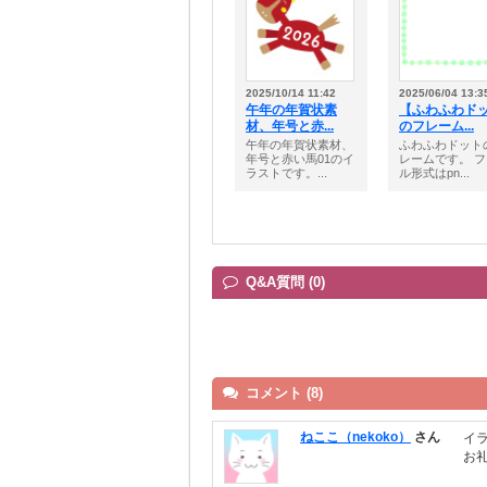
2025/10/14 11:42
2025/06/04 13:3
午年の年賀状素
【ふわふわド
材、年号と赤...
のフレーム...
午年の年賀状素材、
ふわふわドット
年号と赤い馬01のイ
レームです。 
ラストです。...
ル形式はpn...
Q&A質問 (0)
コメント (8)
ねここ（nekoko）
さん
イ
お