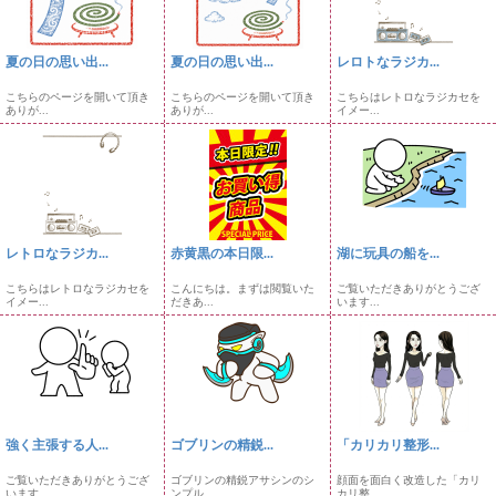
夏の日の思い出...
夏の日の思い出...
レロトなラジカ...
こちらのページを開いて頂き
こちらのページを開いて頂き
こちらはレトロなラジカセを
ありが...
ありが...
イメー...
レトロなラジカ...
赤黄黒の本日限...
湖に玩具の船を...
こちらはレトロなラジカセを
こんにちは。まずは閲覧いた
ご覧いただきありがとうござ
イメー...
だきあ...
います...
強く主張する人...
ゴブリンの精鋭...
「カリカリ整形...
ご覧いただきありがとうござ
ゴブリンの精鋭アサシンのシ
顔面を面白く改造した「カリ
います...
ンプル...
カリ整...