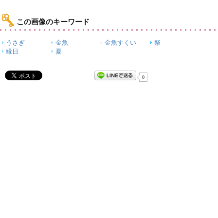
この画像のキーワード
うさぎ
金魚
金魚すくい
祭
縁日
夏
0