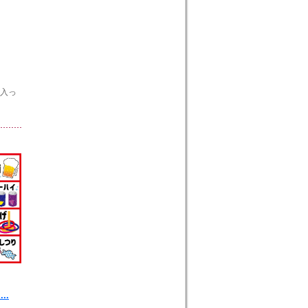
に入っ
..