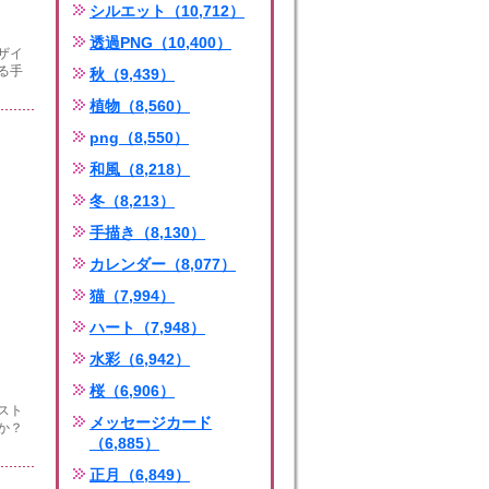
シルエット（10,712）
透過PNG（10,400）
ザイ
る手
秋（9,439）
植物（8,560）
png（8,550）
和風（8,218）
冬（8,213）
手描き（8,130）
カレンダー（8,077）
猫（7,994）
ハート（7,948）
水彩（6,942）
桜（6,906）
スト
メッセージカード
か？
（6,885）
正月（6,849）