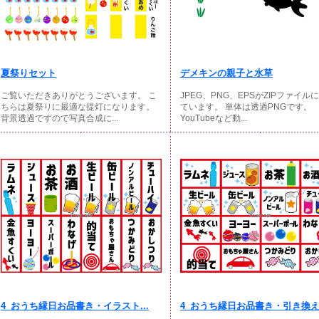
夏祭りセット
デメキンの親子と水草
ご覧いただきありがとうございます。 こ
JPEG、PNG、EPSがZIPファイル
ちらは夏祭りに最適な提灯になります。
ています。 単体は透過PNGです。
背景透過ですので写真合成に...
YouTubeなど動...
4_おうち縁日お品書き・イラスト...
4_おうち縁日お品書き・引き換え.