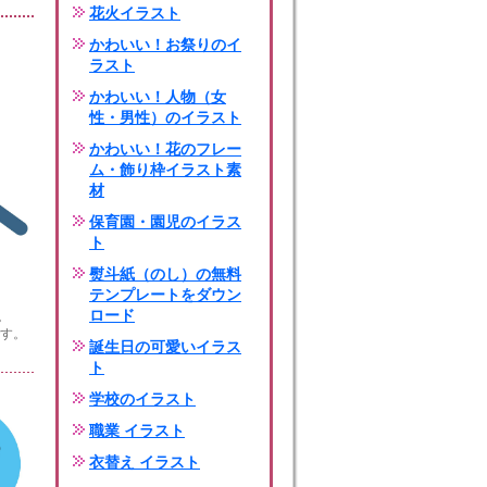
花火イラスト
かわいい！お祭りのイ
ラスト
かわいい！人物（女
性・男性）のイラスト
かわいい！花のフレー
ム・飾り枠イラスト素
材
保育園・園児のイラス
ト
熨斗紙（のし）の無料
テンプレートをダウン
ロード
。
です。
誕生日の可愛いイラス
ト
学校のイラスト
職業 イラスト
衣替え イラスト