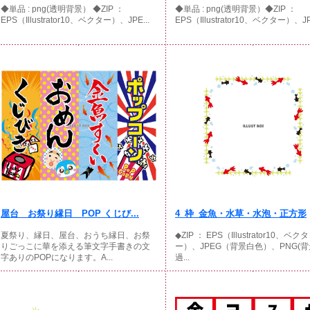
◆単品 : png(透明背景） ◆ZIP ：
◆単品 : png(透明背景）◆ZIP ：
EPS（Illustrator10、ベクター）、JPE...
EPS（Illustrator10、ベクター）、JP
屋台 お祭り縁日 POP くじび...
4_枠_金魚・水草・水泡・正方形
夏祭り、縁日、屋台、おうち縁日、お祭
◆ZIP ： EPS（Illustrator10、ベクタ
りごっこに華を添える筆文字手書きの文
ー）、JPEG（背景白色）、PNG(
字ありのPOPになります。A...
過...