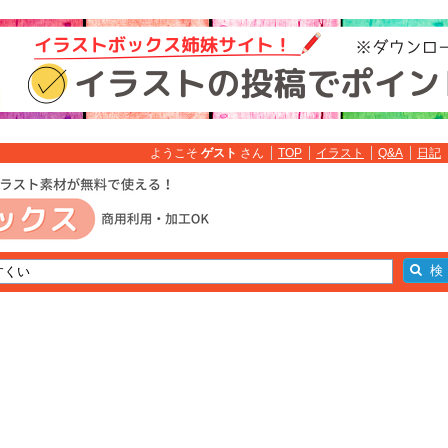
ようこそ
ゲスト
さん
TOP
イラスト
Q&A
日記