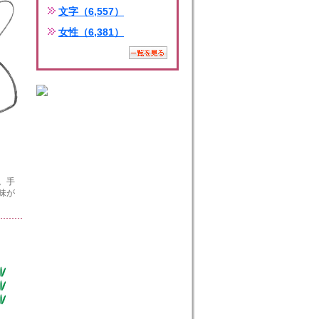
文字（6,557）
女性（6,381）
。手
味が