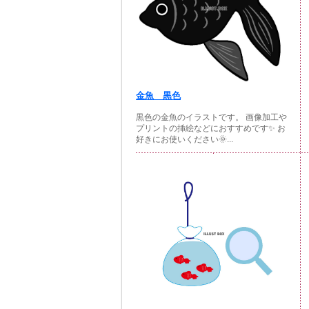
金魚 黒色
黒色の金魚のイラストです。 画像加工や
プリントの挿絵などにおすすめです✨ お
好きにお使いください🌞...