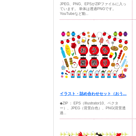
JPEG、PNG、EPSがZIPファイルに入っ
ています。 単体は透過PNGです。
YouTubeなど動...
イラスト・詰め合わせセット（おう...
◆ZIP ： EPS（Illustrator10、ベクタ
ー）、JPEG（背景白色）、PNG(背景透
過...