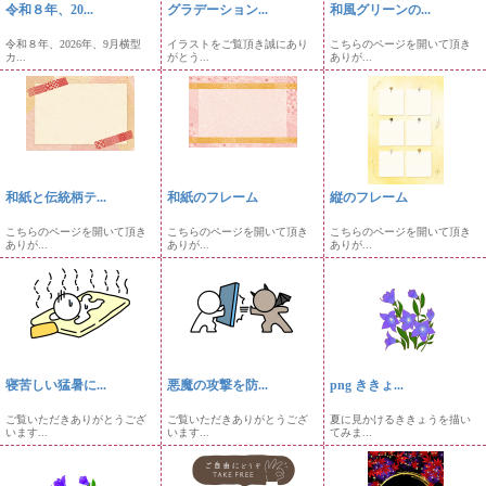
令和８年、20...
グラデーション...
和風グリーンの...
令和８年、2026年、9月横型
イラストをご覧頂き誠にあり
こちらのページを開いて頂き
カ...
がとう...
ありが...
和紙と伝統柄テ...
和紙のフレーム
縦のフレーム
こちらのページを開いて頂き
こちらのページを開いて頂き
こちらのページを開いて頂き
ありが...
ありが...
ありが...
寝苦しい猛暑に...
悪魔の攻撃を防...
png ききょ...
ご覧いただきありがとうござ
ご覧いただきありがとうござ
夏に見かけるききょうを描い
います...
います...
てみま...