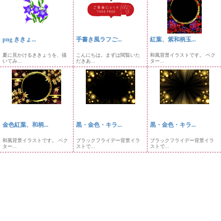
png ききょ...
手書き風ラフご...
紅葉、紫和柄玉...
夏に見かけるききょうを、描
こんにちは。まずは閲覧いた
和風背景イラストです。 ベク
いてみ...
だきあ...
ター...
金色紅葉、和柄...
黒・金色・キラ...
黒・金色・キラ...
和風背景イラストです。 ベク
ブラックフライデー背景イラ
ブラックフライデー背景イラ
ター...
ストで...
ストで...