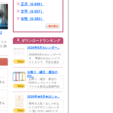
正月（6,849）
文字（6,557）
女性（6,383）
2
ダウンロードランキング
イラス
際に飾
2026年8月カレンダー...
2026年8月のカレンダーで
す。 季節のかわいいイラ
スト入りで、予定を描き
込めるスペ...
お祭り・縁日・屋台の
PO...
お祭り・縁日・屋台の
さん
POPテンプレートです。
ファイル形式は透過PNG
です。---太め...
2026年★8月★おしゃ...
さん
毎年大人気！おしゃれな
レトロデザインカレンダ
ー 使いやすいA4サイズ。