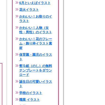
6月といえばイラスト
花火イラスト
かわいい！お祭りのイ
ラスト
かわいい！人物（女
性・男性）のイラスト
かわいい！花のフレー
ム・飾り枠イラスト素
材
保育園・園児のイラス
ト
熨斗紙（のし）の無料
テンプレートをダウン
ロード
誕生日の可愛いイラス
ト
学校のイラスト
職業 イラスト