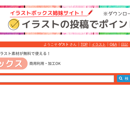
ようこそ
ゲスト
さん
TOP
イラスト
Q&A
日記