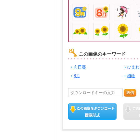
この画像のキーワード
向日葵
ひまわ
8月
植物
送信