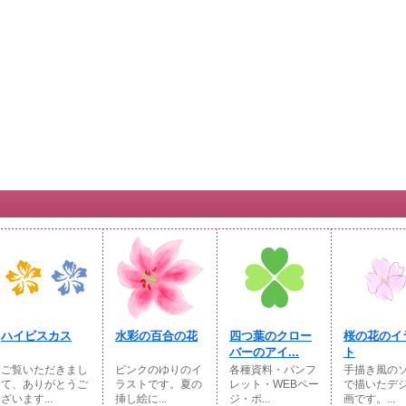
ハイビスカス
水彩の百合の花
四つ葉のクロー
桜の花のイ
バーのアイ...
ト
ご覧いただきまし
ピンクのゆりのイ
各種資料・パンフ
手描き風の
て、ありがとうご
ラストです。夏の
レット・WEBペー
で描いたデ
ざいます...
挿し絵に...
ジ・ポ...
画です。...