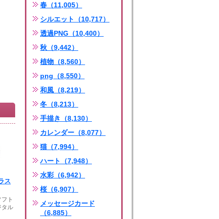
春（11,005）
シルエット（10,717）
透過PNG（10,400）
秋（9,442）
植物（8,560）
png（8,550）
和風（8,219）
冬（8,213）
手描き（8,130）
カレンダー（8,077）
猫（7,994）
ハート（7,948）
水彩（6,942）
ラス
桜（6,907）
ソフト
メッセージカード
ジタル
（6,885）