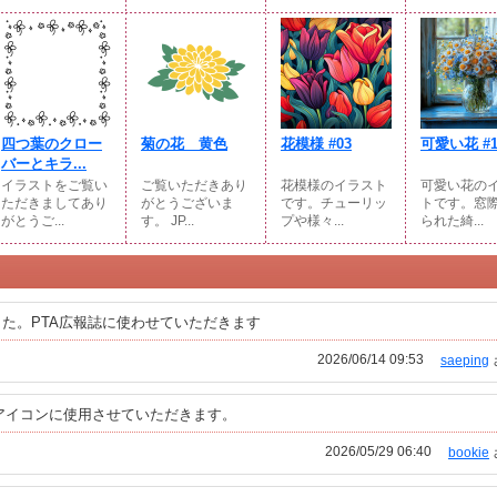
四つ葉のクロー
菊の花 黄色
花模様 #03
可愛い花 #1
バーとキラ...
イラストをご覧い
ご覧いただきあり
花模様のイラスト
可愛い花の
ただきましてあり
がとうございま
です。チューリッ
トです。窓
がとうご...
す。 JP...
プや様々...
られた綺...
た。PTA広報誌に使わせていただきます
2026/06/14 09:53
saeping
Eアイコンに使用させていただきます。
2026/05/29 06:40
bookie