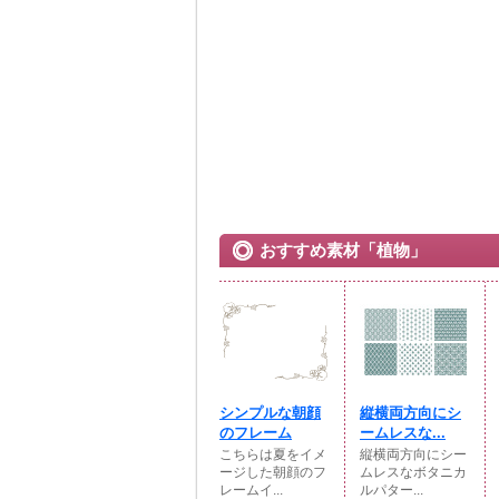
おすすめ素材「植物」
シンプルな朝顔
縦横両方向にシ
のフレーム
ームレスな...
こちらは夏をイメ
縦横両方向にシー
ージした朝顔のフ
ムレスなボタニカ
レームイ...
ルパター...