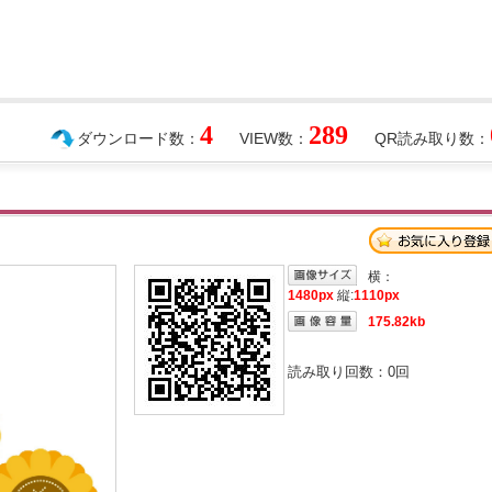
4
289
ダウンロード数：
VIEW数：
QR読み取り数：
横：
1480px
縦:
1110px
175.82kb
読み取り回数：
0
回