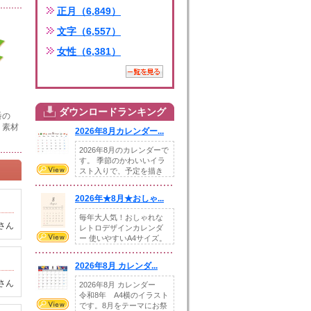
正月（6,849）
文字（6,557）
女性（6,381）
ダウンロードランキング
番の
」素材
2026年8月カレンダー...
2026年8月のカレンダーで
す。 季節のかわいいイラ
スト入りで、予定を描き
込めるスペ...
2026年★8月★おしゃ...
毎年大人気！おしゃれな
さん
レトロデザインカレンダ
ー 使いやすいA4サイズ。
illust...
2026年8月 カレンダ...
さん
2026年8月 カレンダー
令和8年 A4横のイラスト
です。8月をテーマにお祭