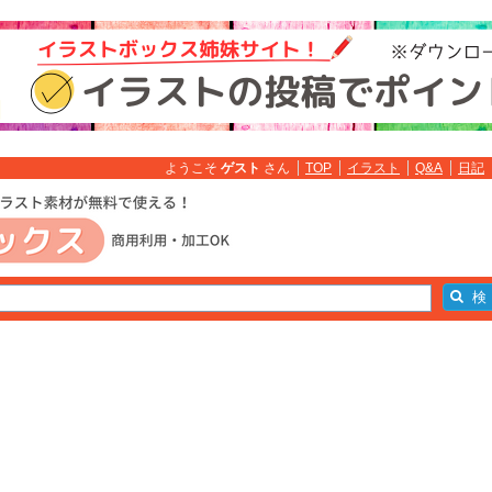
ようこそ
ゲスト
さん
TOP
イラスト
Q&A
日記