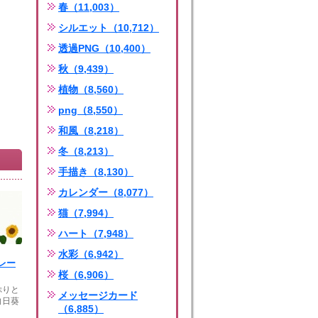
春（11,003）
シルエット（10,712）
透過PNG（10,400）
秋（9,439）
植物（8,560）
png（8,550）
和風（8,218）
冬（8,213）
手描き（8,130）
カレンダー（8,077）
猫（7,994）
ハート（7,948）
水彩（6,942）
レー
桜（6,906）
ぷりと
メッセージカード
向日葵
（6,885）