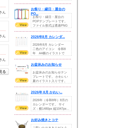
りの提...
お祭り・縁日・屋台の
さん
PO...
お祭り・縁日・屋台の
POPテンプレートです。
ファイル形式は透過PNG
です。---太め...
さん
2026年8月 カレンダ...
2026年8月 カレンダー
二色のアイコン 令和8
年 A4横のイラストで
す。8月をテ...
さん
お盆休みのお知らせ
を見る
お盆休みのお知らせテン
プレートです。 かわいい
夏のイラスト入りです。
休業日の日付けを...
2026年 8月 かわい...
2026年（令和8年）8月の
カレンダーです。 サイ
ズ：横1480px 縦1047px...
お好み焼きとコテ
ご覧いただきありがとう