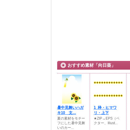
おすすめ素材「向日葵」
暑中見舞いハガ
1_枠・ヒマワ
キ10 文...
リ・上下
夏の素材をモチー
★ZIP→EPS（ベ
フにした暑中見舞
クター、Illust...
いのカー...