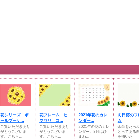
花シリーズ ボ
花フレーム ヒ
2021年花のカレ
向日葵のフ
ールブーケ...
マワリ コ...
ンダー...
ム
ご覧いただきあり
ご覧いただきあり
2021年の花のカレ
余白をたっ
がとうございま
がとうございま
ンダー、8月はひ
とってある
す。こちら...
す。こちら...
まわ...
を描いた...