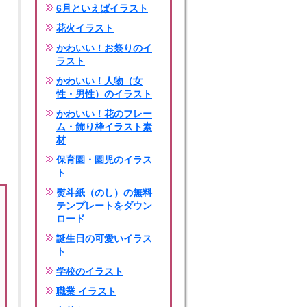
6月といえばイラスト
花火イラスト
かわいい！お祭りのイ
ラスト
かわいい！人物（女
性・男性）のイラスト
かわいい！花のフレー
ム・飾り枠イラスト素
材
保育園・園児のイラス
ト
熨斗紙（のし）の無料
テンプレートをダウン
ロード
誕生日の可愛いイラス
ト
学校のイラスト
職業 イラスト