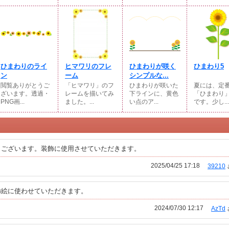
ひまわりのライ
ヒマワリのフレ
ひまわりが咲く
ひまわり5
ン
ーム
シンプルな...
閲覧ありがとうご
「ヒマワリ」のフ
ひまわりが咲いた
夏には、定
ざいます。透過・
レームを描いてみ
下ラインに、黄色
「ひまわり
PNG画...
ました。...
い点のア...
です。少し...
うございます。装飾に使用させていただきます。
2025/04/25 17:18
39210
挿絵に使わせていただきます。
2024/07/30 12:17
AzTd