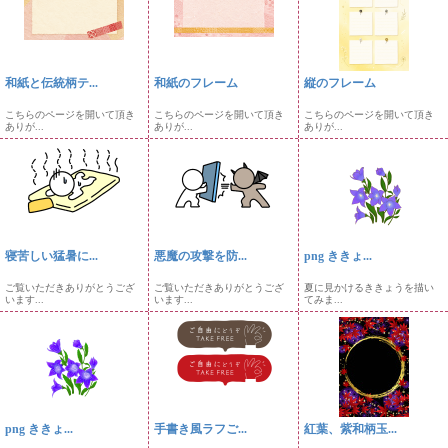
和紙と伝統柄テ...
和紙のフレーム
縦のフレーム
こちらのページを開いて頂き
こちらのページを開いて頂き
こちらのページを開いて頂き
ありが...
ありが...
ありが...
寝苦しい猛暑に...
悪魔の攻撃を防...
png ききょ...
ご覧いただきありがとうござ
ご覧いただきありがとうござ
夏に見かけるききょうを描い
います...
います...
てみま...
png ききょ...
手書き風ラフご...
紅葉、紫和柄玉...