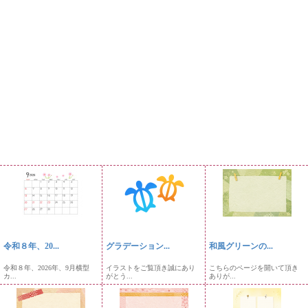
令和８年、20...
グラデーション...
和風グリーンの...
令和８年、2026年、9月横型
イラストをご覧頂き誠にあり
こちらのページを開いて頂き
カ...
がとう...
ありが...