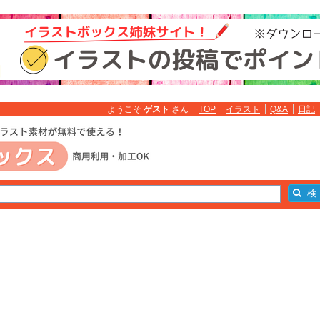
ようこそ
ゲスト
さん
TOP
イラスト
Q&A
日記