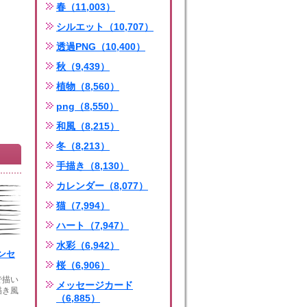
春（11,003）
シルエット（10,707）
透過PNG（10,400）
秋（9,439）
植物（8,560）
png（8,550）
和風（8,215）
冬（8,213）
手描き（8,130）
カレンダー（8,077）
猫（7,994）
ハート（7,947）
水彩（6,942）
ンセ
桜（6,906）
で描い
メッセージカード
描き風
（6,885）