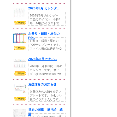
りの提...
2026年8月 カレンダ...
2026年8月 カレンダー
二色のアイコン 令和8
年 A4横のイラストで
す。8月をテ...
お祭り・縁日・屋台の
PO...
お祭り・縁日・屋台の
POPテンプレートです。
ファイル形式は透過PNG
です。---太め...
2026年 8月 かわい...
2026年（令和8年）8月の
カレンダーです。 サイ
ズ：横1480px 縦1047px...
お盆休みのお知らせ
お盆休みのお知らせテン
プレートです。 かわいい
夏のイラスト入りです。
休業日の日付けを...
世界の国旗 塗り絵 線
画
シンプルで使いやすい世