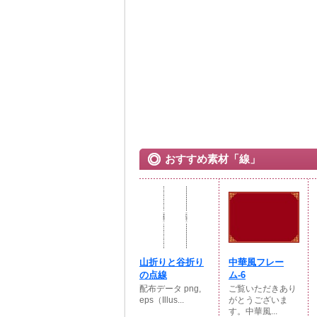
おすすめ素材「線」
山折りと谷折り
中華風フレー
の点線
ム-6
配布データ png,
ご覧いただきあり
eps（Illus...
がとうございま
す。中華風...