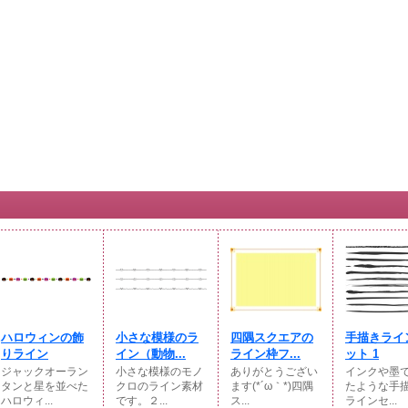
ハロウィンの飾
小さな模様のラ
四隅スクエアの
手描きライ
りライン
イン（動物...
ライン枠フ...
ット 1
ジャックオーラン
小さな模様のモノ
ありがとうござい
インクや墨
タンと星を並べた
クロのライン素材
ます(*´ω｀*)四隅
たような手
ハロウィ...
です。２...
ス...
ラインセ...