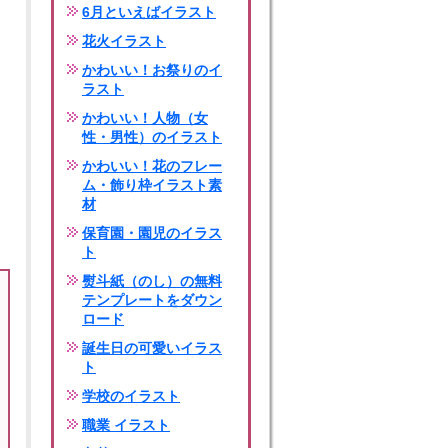
6月といえばイラスト
花火イラスト
かわいい！お祭りのイ
ラスト
かわいい！人物（女
性・男性）のイラスト
かわいい！花のフレー
ム・飾り枠イラスト素
材
保育園・園児のイラス
ト
熨斗紙（のし）の無料
テンプレートをダウン
ロード
誕生日の可愛いイラス
ト
学校のイラスト
職業 イラスト