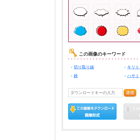
この画像のキーワード
切り取り線
キリト
鋏
ハサミ
送信