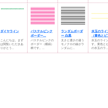
ダイヤライン
パステルピンク
ランダムボーダ
水玉のライ
ボーダー...
ー 白黒
（黄色とピン
こんにちは。まず
パステルピンクの
太さと濃さの違う
水玉のライ
は閲覧いただきあ
ボーダー（横縞）
モノクロの線がラ
す。黄色と
りがとう...
柄です。...
ンダムに...
の水玉のラ...