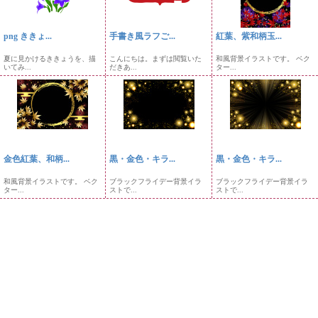
png ききょ...
手書き風ラフご...
紅葉、紫和柄玉...
夏に見かけるききょうを、描
こんにちは。まずは閲覧いた
和風背景イラストです。 ベク
いてみ...
だきあ...
ター...
金色紅葉、和柄...
黒・金色・キラ...
黒・金色・キラ...
和風背景イラストです。 ベク
ブラックフライデー背景イラ
ブラックフライデー背景イラ
ター...
ストで...
ストで...