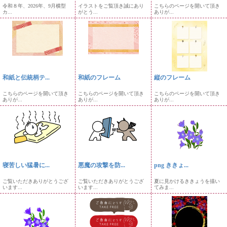
令和８年、2026年、9月横型
イラストをご覧頂き誠にあり
こちらのページを開いて頂き
カ...
がとう...
ありが...
和紙と伝統柄テ...
和紙のフレーム
縦のフレーム
こちらのページを開いて頂き
こちらのページを開いて頂き
こちらのページを開いて頂き
ありが...
ありが...
ありが...
寝苦しい猛暑に...
悪魔の攻撃を防...
png ききょ...
ご覧いただきありがとうござ
ご覧いただきありがとうござ
夏に見かけるききょうを描い
います...
います...
てみま...