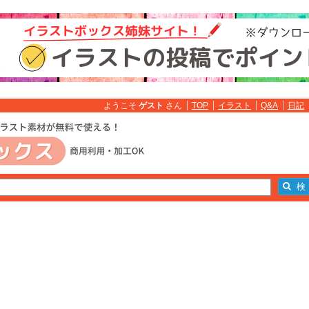
ようこそ
ゲスト
さん
TOP
イラスト
Q&A
日記