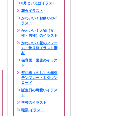
6月といえばイラスト
花火イラスト
かわいい！お祭りのイ
ラスト
かわいい！人物（女
性・男性）のイラスト
かわいい！花のフレー
ム・飾り枠イラスト素
材
保育園・園児のイラス
ト
熨斗紙（のし）の無料
テンプレートをダウン
ロード
誕生日の可愛いイラス
ト
学校のイラスト
職業 イラスト