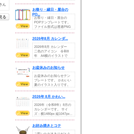
りの提...
さん
お祭り・縁日・屋台の
PO...
を見る
お祭り・縁日・屋台の
POPテンプレートです。
ファイル形式は透過PNG
です。---太め...
2026年8月 カレンダ...
2026年8月 カレンダー
二色のアイコン 令和8
年 A4横のイラストで
す。8月をテ...
お盆休みのお知らせ
お盆休みのお知らせテン
プレートです。 かわいい
夏のイラスト入りです。
休業日の日付けを...
2026年 8月 かわい...
2026年（令和8年）8月の
カレンダーです。 サイ
ズ：横1480px 縦1047px...
お好み焼きとコテ
ご覧いただきありがとう