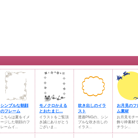
シンプルな朝顔
モノクロかえる
吹き出しのイラ
お月見のフ
のフレーム
とおたまじ...
スト
ム素材
こちらは夏をイメ
イラストをご覧頂
透過PNGの、シン
お月見モチ
ージした朝顔のフ
き誠にありがとう
プルな吹き出しの
飾り枠素材
レームイ...
ございま...
イラス...
チラシ...