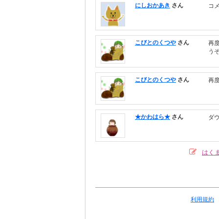
にしおかあき
さん
コ
こびとのくつや
さん
再
う
こびとのくつや
さん
再
★かわはら★
さん
ダウ
はく
利用規約