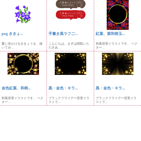
png ききょ...
手書き風ラフご...
紅葉、紫和柄玉...
夏に見かけるききょうを、描
こんにちは。まずは閲覧いた
和風背景イラストです。 ベク
いてみ...
だきあ...
ター...
金色紅葉、和柄...
黒・金色・キラ...
黒・金色・キラ...
和風背景イラストです。 ベク
ブラックフライデー背景イラ
ブラックフライデー背景イラ
ター...
ストで...
ストで...