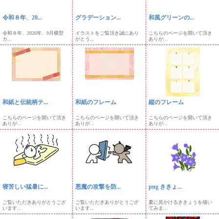
令和８年、20...
グラデーション...
和風グリーンの...
令和８年、2026年、9月横型
イラストをご覧頂き誠にあり
こちらのページを開いて頂き
カ...
がとう...
ありが...
和紙と伝統柄テ...
和紙のフレーム
縦のフレーム
こちらのページを開いて頂き
こちらのページを開いて頂き
こちらのページを開いて頂き
ありが...
ありが...
ありが...
寝苦しい猛暑に...
悪魔の攻撃を防...
png ききょ...
ご覧いただきありがとうござ
ご覧いただきありがとうござ
夏に見かけるききょうを描い
います...
います...
てみま...