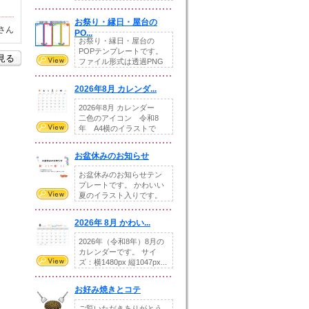
りの提...
お祭り・縁日・屋台の
さん
PO...
お祭り・縁日・屋台の
POPテンプレートです。
を見る
ファイル形式は透過PNG
です。---太め...
2026年8月 カレンダ...
2026年8月 カレンダー
二色のアイコン 令和8
年 A4横のイラストで
す。8月をテ...
お盆休みのお知らせ
お盆休みのお知らせテン
プレートです。 かわいい
夏のイラスト入りです。
休業日の日付けを...
2026年 8月 かわい...
2026年（令和8年）8月の
カレンダーです。 サイ
ズ：横1480px 縦1047px...
お好み焼きとコテ
ご覧いただきありがとう