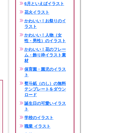
6月といえばイラスト
花火イラスト
かわいい！お祭りのイ
ラスト
かわいい！人物（女
性・男性）のイラスト
かわいい！花のフレー
ム・飾り枠イラスト素
材
保育園・園児のイラス
ト
熨斗紙（のし）の無料
テンプレートをダウン
ロード
誕生日の可愛いイラス
ト
学校のイラスト
職業 イラスト