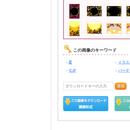
この画像のキーワード
星
イラス
七夕
パーテ
送信