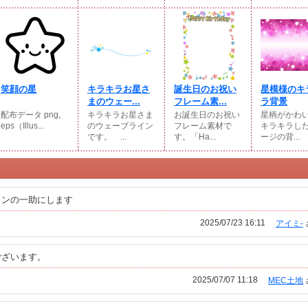
笑顔の星
キラキラお星さ
誕生日のお祝い
星模様のキ
まのウェー...
フレーム素...
ラ背景
配布データ png,
キラキラお星さま
お誕生日のお祝い
星柄がかわ
eps（Illus...
のウェーブライン
フレーム素材で
キラキラし
です。 ...
す。「Ha...
ージの背...
インの一助にします
2025/07/23 16:11
アイミ-
ございます。
2025/07/07 11:18
MEC土地