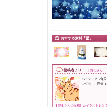
おすすめ素材「星」
投稿者より
十野七さん
パーティクル背景
ング有）、画像はJ
十野七さんの投稿したイラストを全て見