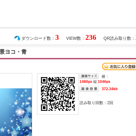
3
236
ダウンロード数：
VIEW数：
QR読み取り数：
景ヨコ・青
横：
1480px
縦:
1046px
372.34kb
読み取り回数：
2
回