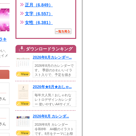
正月（6,849）
文字（6,557）
女性（6,381）
ラキ
ダウンロードランキング
いい、
たイメ
2026年8月カレンダー...
2026年8月のカレンダーで
す。 季節のかわいいイラ
スト入りで、予定を描き
込めるスペ...
2026年★8月★おしゃ...
毎年大人気！おしゃれな
さん
レトロデザインカレンダ
ー 使いやすいA4サイズ。
illust...
2026年8月 カレンダ...
さん
2026年8月 カレンダー
令和8年 A4横のイラスト
です。8月をテーマにお祭