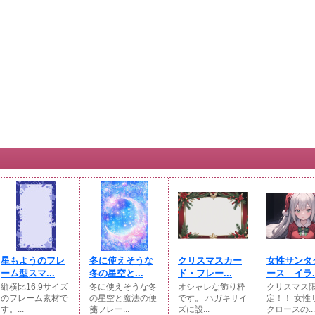
星もようのフレ
冬に使えそうな
クリスマスカー
女性サンタ
ーム型スマ...
冬の星空と...
ド・フレー...
ース イラ..
縦横比16:9サイズ
冬に使えそうな冬
オシャレな飾り枠
クリスマス
のフレーム素材で
の星空と魔法の便
です。 ハガキサイ
定！！ 女性
す。...
箋フレー...
ズに設...
クロースの...