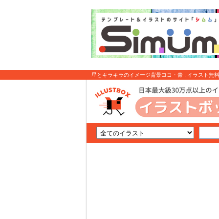
星とキラキラのイメージ背景ヨコ・青 : イラスト無