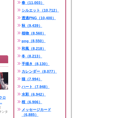
春（11,003）
シルエット（10,712）
透過PNG（10,400）
秋（9,439）
植物（8,560）
png（8,550）
和風（8,218）
冬（8,213）
手描き（8,130）
カレンダー（8,077）
猫（7,994）
ハート（7,948）
水彩（6,942）
クロ
桜（6,906）
.
限
メッセージカード
サンタ
（6,885）