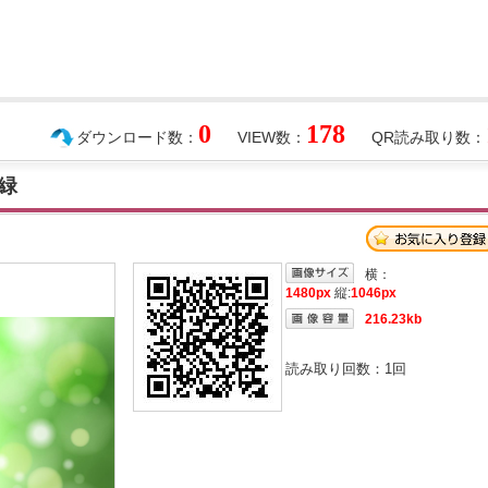
0
178
ダウンロード数：
VIEW数：
QR読み取り数：
緑
横：
1480px
縦:
1046px
216.23kb
読み取り回数：
1
回