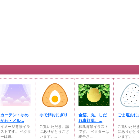
カーテン・ゆめ
ゆで卵おにぎり
金箔、丸、しだ
ごま塩おに
かわ・メル...
れ青紅葉、...
イメージ背景イラ
ご覧いただき、誠
和風背景イラスト
ご覧いただ
ストです。 ベクタ
にありがとうござ
です。 ベクターは
にありがと
ーは統...
います。...
統合さ...
います。...