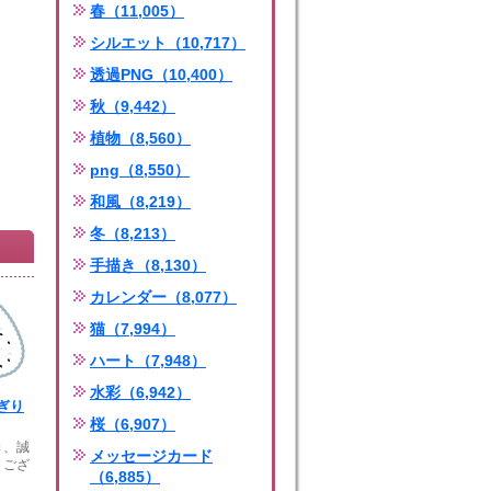
春（11,005）
シルエット（10,717）
透過PNG（10,400）
秋（9,442）
植物（8,560）
png（8,550）
和風（8,219）
冬（8,213）
手描き（8,130）
カレンダー（8,077）
猫（7,994）
ハート（7,948）
水彩（6,942）
ぎり
桜（6,907）
き、誠
メッセージカード
うござ
（6,885）