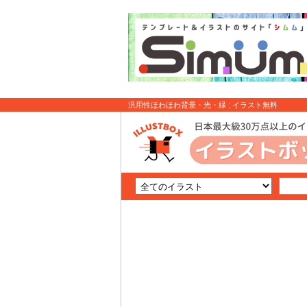
汎用性ほわほわ背景・光・緑 : イラスト無料