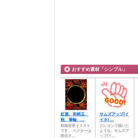
おすすめ素材「シンプル」
紅葉、和柄玉、
サムズアップ(イ
秋、筆輪、...
イネ) ...
和風背景イラスト
クレヨンで描いた
です。 ベクターは
ような、サムズア
統合さ...
ップ(イ...