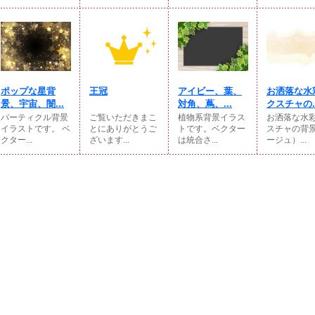
ポップな星背
王冠
アイビー、葉、
お洒落な水
景、宇宙、闇...
対角、蔦、...
クスチャの..
パーティクル背景
ご覧いただきまこ
植物系背景イラス
お洒落な水
イラストです。 ベ
とにありがとうご
トです。ベクター
スチャの背
クター...
ざいます...
は統合さ...
ージュ）...