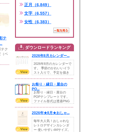
正月（6,849）
文字（6,557）
女性（6,383）
彩テ
.
ダウンロードランキング
彩テク
景（ベ
2026年8月カレンダー...
2026年8月のカレンダーで
す。 季節のかわいいイラ
スト入りで、予定を描き
込めるスペ...
お祭り・縁日・屋台の
PO...
お祭り・縁日・屋台の
POPテンプレートです。
ファイル形式は透過PNG
です。---太め...
2026年★8月★おしゃ...
毎年大人気！おしゃれな
レトロデザインカレンダ
ー 使いやすいA4サイズ。