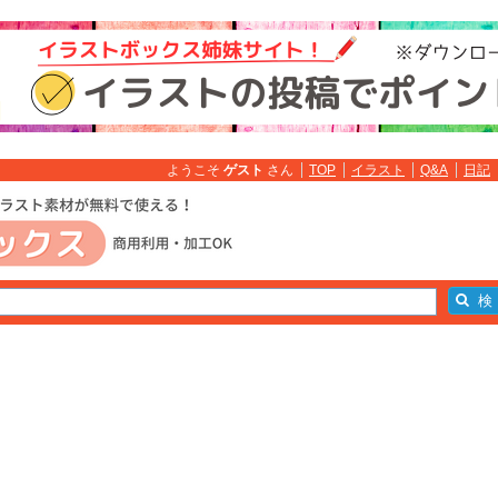
ようこそ
ゲスト
さん
TOP
イラスト
Q&A
日記