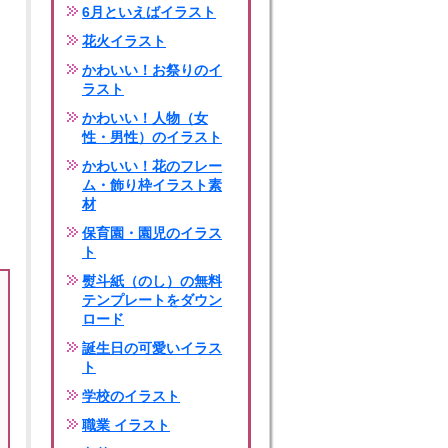
6月といえばイラスト
花火イラスト
かわいい！お祭りのイ
ラスト
かわいい！人物（女
性・男性）のイラスト
かわいい！花のフレー
ム・飾り枠イラスト素
材
保育園・園児のイラス
ト
熨斗紙（のし）の無料
テンプレートをダウン
ロード
誕生日の可愛いイラス
ト
学校のイラスト
職業 イラスト