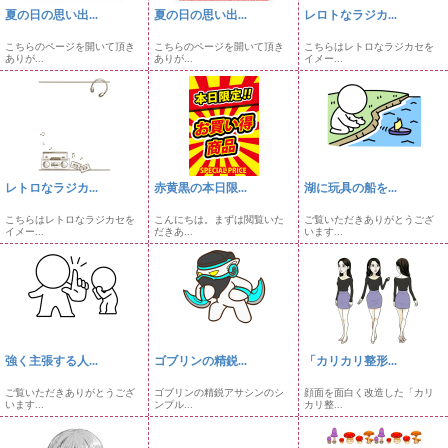
夏の日の思い出...
夏の日の思い出...
レロトなラジカ...
こちらのページを開いて頂き
こちらのページを開いて頂き
こちらはレトロなラジカセを
ありが...
ありが...
イメー...
レトロなラジカ...
赤黄黒の本日限...
湖に玩具の船を...
こちらはレトロなラジカセを
こんにちは。まずは閲覧いた
ご覧いただきありがとうござ
イメー...
だきあ...
います...
強く主張する人...
ゴブリンの精鋭...
「カリカリ整形...
ご覧いただきありがとうござ
ゴブリンの精鋭アサシンのシ
顔面を面白く改造した「カリ
います...
ンプル...
カリ整...