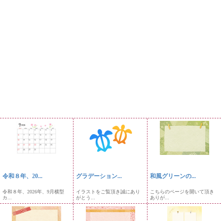
令和８年、20...
グラデーション...
和風グリーンの...
令和８年、2026年、9月横型
イラストをご覧頂き誠にあり
こちらのページを開いて頂き
カ...
がとう...
ありが...