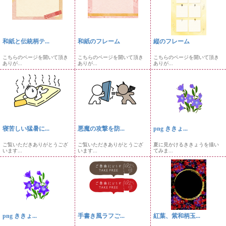
和紙と伝統柄テ...
和紙のフレーム
縦のフレーム
こちらのページを開いて頂き
こちらのページを開いて頂き
こちらのページを開いて頂き
ありが...
ありが...
ありが...
寝苦しい猛暑に...
悪魔の攻撃を防...
png ききょ...
ご覧いただきありがとうござ
ご覧いただきありがとうござ
夏に見かけるききょうを描い
います...
います...
てみま...
png ききょ...
手書き風ラフご...
紅葉、紫和柄玉...