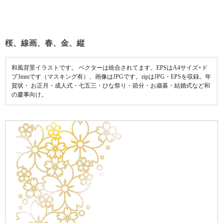
桜、線画、春、金、縦
和風背景イラストです。 ベクターは統合されてます。EPSはA4サイズ+ド
ブ3mmです（マスキング有）、画像はJPGです。zipはJPG・EPSを収録。年
賀状・ お正月・成人式・七五三・ひな祭り・節分・お歳暮・結婚式など和
の慶事向け。