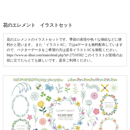
花のエレメント イラストセット
花のエレメントのイラストセットです。季節の表現や色々な挿絵などに便
利かと思います。 また「イラストAC」ではaiデータも無料配布しています
ので、ベクターデータをご希望の方は是非イラストACを御覧ください。
https://www.ac-illust.com/main/detail.php?id=27516502 このイラストが皆様のお
役に立てたらとても嬉しいです。是非ご利用ください。