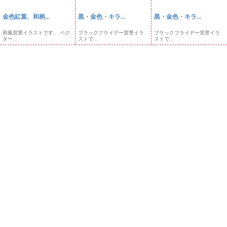
金色紅葉、和柄...
黒・金色・キラ...
黒・金色・キラ...
和風背景イラストです。 ベク
ブラックフライデー背景イラ
ブラックフライデー背景イラ
ター...
ストで...
ストで...