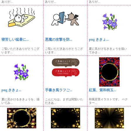
ありが...
ありが...
ありが...
寝苦しい猛暑に...
悪魔の攻撃を防...
png ききょ...
ご覧いただきありがとうござ
ご覧いただきありがとうござ
夏に見かけるききょうを描い
います...
います...
てみま...
png ききょ...
手書き風ラフご...
紅葉、紫和柄玉...
夏に見かけるききょうを、描
こんにちは。まずは閲覧いた
和風背景イラストです。 ベク
いてみ...
だきあ...
ター...