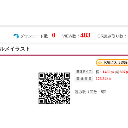
0
483
ダウンロード数：
VIEW数：
QR読み取り数：
ルメイラスト
横：
1480px
縦:
807p
123.34kb
読み取り回数：
8
回