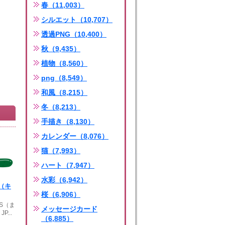
春（11,003）
シルエット（10,707）
透過PNG（10,400）
秋（9,435）
植物（8,560）
png（8,549）
和風（8,215）
冬（8,213）
手描き（8,130）
カレンダー（8,076）
猫（7,993）
ハート（7,947）
水彩（6,942）
（キ
桜（6,906）
PS（ま
メッセージカード
...
（6,885）