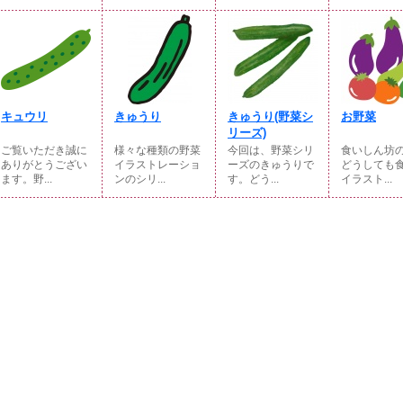
キュウリ
きゅうり
きゅうり(野菜シ
お野菜
リーズ)
ご覧いただき誠に
様々な種類の野菜
今回は、野菜シリ
食いしん坊
ありがとうござい
イラストレーショ
ーズのきゅうりで
どうしても
ます。野...
ンのシリ...
す。どう...
イラスト...