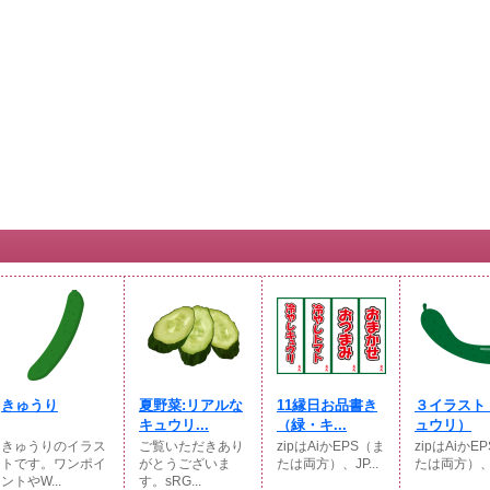
きゅうり
夏野菜:リアルな
11縁日お品書き
３イラスト
キュウリ...
（緑・キ...
ュウリ）
きゅうりのイラス
ご覧いただきあり
zipはAiかEPS（ま
zipはAiかE
トです。ワンポイ
がとうございま
たは両方）、JP...
たは両方）、JP
ントやW...
す。sRG...