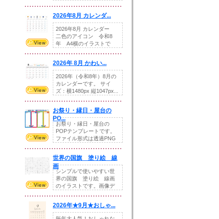
りの提...
2026年8月 カレンダ...
2026年8月 カレンダー
二色のアイコン 令和8
年 A4横のイラストで
す。8月をテ...
2026年 8月 かわい...
2026年（令和8年）8月の
カレンダーです。 サイ
ズ：横1480px 縦1047px...
お祭り・縁日・屋台の
PO...
お祭り・縁日・屋台の
POPテンプレートです。
ファイル形式は透過PNG
です。---太め...
世界の国旗 塗り絵 線
画
シンプルで使いやすい世
界の国旗 塗り絵 線画
のイラストです。画像デ
ータとEPSデータ...
2026年★9月★おしゃ...
毎年大人気！おしゃれな