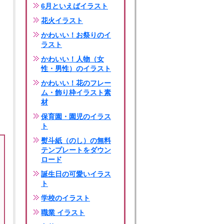
6月といえばイラスト
花火イラスト
かわいい！お祭りのイ
ラスト
かわいい！人物（女
性・男性）のイラスト
かわいい！花のフレー
ム・飾り枠イラスト素
材
保育園・園児のイラス
ト
熨斗紙（のし）の無料
テンプレートをダウン
ロード
誕生日の可愛いイラス
ト
学校のイラスト
職業 イラスト