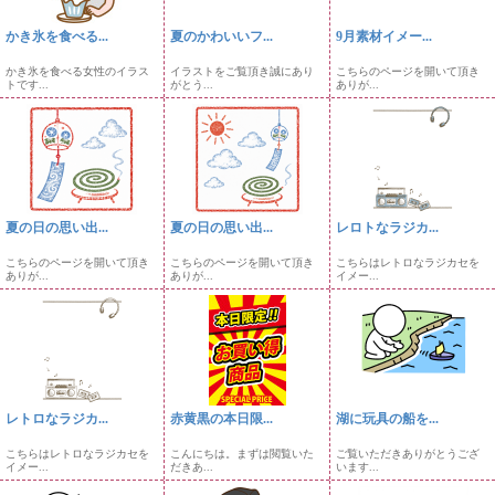
かき氷を食べる...
夏のかわいいフ...
9月素材イメー...
かき氷を食べる女性のイラス
イラストをご覧頂き誠にあり
こちらのページを開いて頂き
トです...
がとう...
ありが...
夏の日の思い出...
夏の日の思い出...
レロトなラジカ...
こちらのページを開いて頂き
こちらのページを開いて頂き
こちらはレトロなラジカセを
ありが...
ありが...
イメー...
レトロなラジカ...
赤黄黒の本日限...
湖に玩具の船を...
こちらはレトロなラジカセを
こんにちは。まずは閲覧いた
ご覧いただきありがとうござ
イメー...
だきあ...
います...