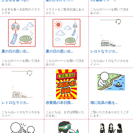
かき氷を食べる...
夏のかわいいフ...
9月素材イメー...
かき氷を食べる女性のイラス
イラストをご覧頂き誠にあり
こちらのページを開いて頂き
トです...
がとう...
ありが...
夏の日の思い出...
夏の日の思い出...
レロトなラジカ...
こちらのページを開いて頂き
こちらのページを開いて頂き
こちらはレトロなラジカセを
ありが...
ありが...
イメー...
レトロなラジカ...
赤黄黒の本日限...
湖に玩具の船を...
こちらはレトロなラジカセを
こんにちは。まずは閲覧いた
ご覧いただきありがとうござ
イメー...
だきあ...
います...