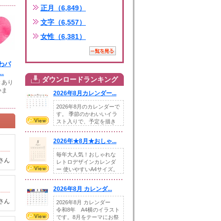
正月（6,849）
文字（6,557）
女性（6,381）
わバ
.
ダウンロードランキング
きあり
いま
2026年8月カレンダー...
2026年8月のカレンダーで
す。 季節のかわいいイラ
スト入りで、予定を描き
込めるスペ...
2026年★8月★おしゃ...
毎年大人気！おしゃれな
さん
レトロデザインカレンダ
ー 使いやすいA4サイズ。
illust...
2026年8月 カレンダ...
さん
2026年8月 カレンダー
令和8年 A4横のイラスト
です。8月をテーマにお祭