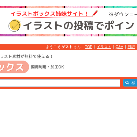
ようこそ
ゲスト
さん
TOP
イラスト
Q&A
日記