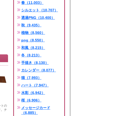
春（11,003）
シルエット（10,707）
透過PNG（10,400）
秋（9,435）
植物（8,560）
png（8,550）
和風（8,215）
冬（8,213）
手描き（8,130）
カレンダー（8,077）
猫（7,993）
ハート（7,947）
水彩（6,942）
桜（6,906）
ートの
メッセージカード
す。チ
（6,885）