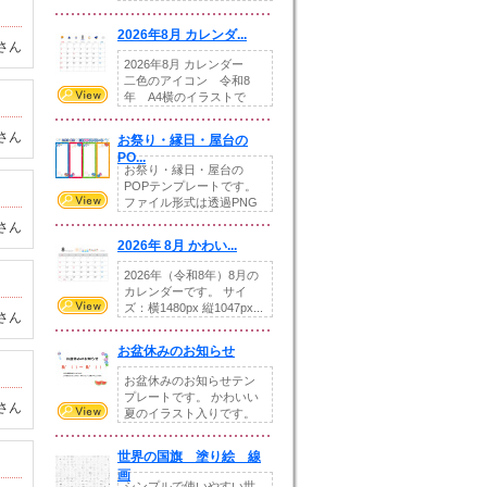
りの提...
2026年8月 カレンダ...
さん
2026年8月 カレンダー
二色のアイコン 令和8
年 A4横のイラストで
す。8月をテ...
さん
お祭り・縁日・屋台の
PO...
お祭り・縁日・屋台の
POPテンプレートです。
ファイル形式は透過PNG
です。---太め...
さん
2026年 8月 かわい...
2026年（令和8年）8月の
カレンダーです。 サイ
ズ：横1480px 縦1047px...
さん
お盆休みのお知らせ
お盆休みのお知らせテン
プレートです。 かわいい
さん
夏のイラスト入りです。
休業日の日付けを...
世界の国旗 塗り絵 線
画
シンプルで使いやすい世