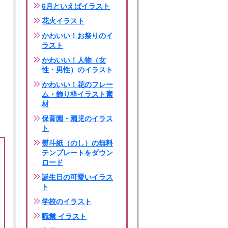
6月といえばイラスト
花火イラスト
かわいい！お祭りのイ
ラスト
かわいい！人物（女
性・男性）のイラスト
かわいい！花のフレー
ム・飾り枠イラスト素
材
保育園・園児のイラス
ト
熨斗紙（のし）の無料
テンプレートをダウン
ロード
誕生日の可愛いイラス
ト
学校のイラスト
職業 イラスト