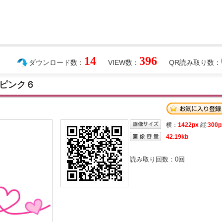
14
396
ダウンロード数：
VIEW数：
QR読み取り数：
ピンク６
横：
1422px
縦:
300p
42.19kb
読み取り回数：
0
回