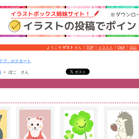
ようこそ
ゲスト
さん
TOP
イラスト
Q&A
日記
ラブ」がスタート
料
ぽこ さん