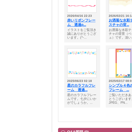
2026/04/16 22:23
2026/02/21 16:1
赤いリボンフレー
お洒落な水彩
ム 透過p...
スチャの背...
イラストをご覧頂き
お洒落な水彩テ
誠にありがとうござ
チャの背景（ベ
います。(^-...
ュ）です。淡い..
2025/06/23 02:18
2025/02/17 08:0
星のカラフルフレ
シンプル４色
ーム 透過...
フレーム ...
星のカラフルフレー
ご覧いただきあ
ムです。七夕にいか
とうございます
がでしょうか。...
JPEG、PN...