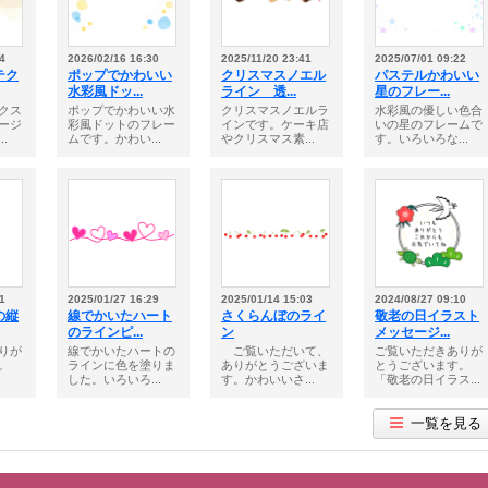
4
2026/02/16 16:30
2025/11/20 23:41
2025/07/01 09:22
テク
ポップでかわいい
クリスマスノエル
パステルかわいい
水彩風ドッ...
ライン 透...
星のフレー...
クス
ポップでかわいい水
クリスマスノエルラ
水彩風の優しい色合
ージ
彩風ドットのフレー
インです。ケーキ店
いの星のフレームで
.
ムです。かわい...
やクリスマス素...
す。いろいろな...
1
2025/01/27 16:29
2025/01/14 15:03
2024/08/27 09:10
の縦
線でかいたハート
さくらんぼのライ
敬老の日イラスト
のラインピ...
ン
メッセージ...
りが
線でかいたハートの
ご覧いただいて、
ご覧いただきありが
。
ラインに色を塗りま
ありがとうございま
とうございます。
した。いろいろ...
す。かわいいさ...
「敬老の日イラス...
一覧を見る