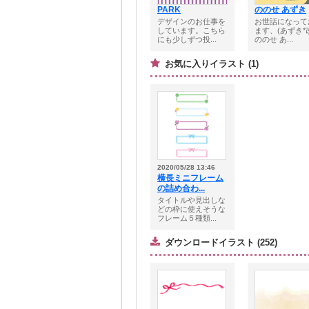
PARK
ののせ あずき
デザインのお仕事を
お世話になって
しています。こちら
ます、(あずき*
にも少しずつ投...
ののせ あ...
お気に入りイラスト (1)
2020/05/28 13:46
横長ミニフレーム
の詰め合わ...
タイトルや見出しな
どの枠に使えそうな
フレーム５種類...
ダウンロードイラスト (252)