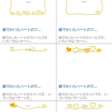
線でかいたハートのフ...
線でかいたハートのフ...
線でかいたハートのフレームです。
線でかいたハートのフレームです。
いろいろなパターン...
いろいろなパターン...
線でかいたハートのラ...
線でかいたハートのラ...
線でかいたハートのラインです。 い
線でかいたハートのラインです。 い
ろいろなパターンが...
ろいろなパターンが...