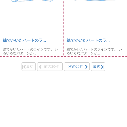
線でかいたハートのラ...
線でかいたハートのラ...
線でかいたハートのラインです。 い
線でかいたハートのラインです。 い
ろいろなパターンが...
ろいろなパターンが...
最初
前の20件
次の20件
最後