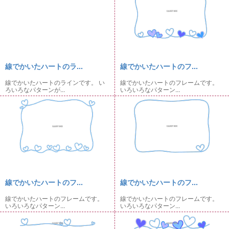
線でかいたハートのラ...
線でかいたハートのフ...
線でかいたハートのラインです。 い
線でかいたハートのフレームです。
ろいろなパターンが...
いろいろなパターン...
線でかいたハートのフ...
線でかいたハートのフ...
線でかいたハートのフレームです。
線でかいたハートのフレームです。
いろいろなパターン...
いろいろなパターン...