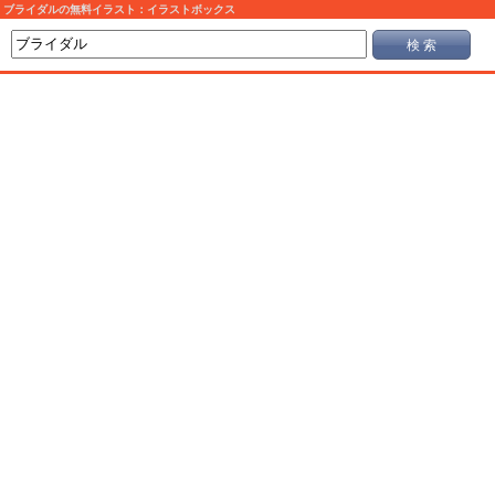
ブライダルの無料イラスト：イラストボックス
検 索