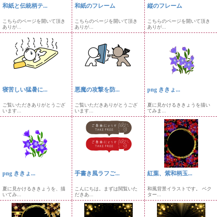
和紙と伝統柄テ...
和紙のフレーム
縦のフレーム
こちらのページを開いて頂き
こちらのページを開いて頂き
こちらのページを開いて頂き
ありが...
ありが...
ありが...
寝苦しい猛暑に...
悪魔の攻撃を防...
png ききょ...
ご覧いただきありがとうござ
ご覧いただきありがとうござ
夏に見かけるききょうを描い
います...
います...
てみま...
png ききょ...
手書き風ラフご...
紅葉、紫和柄玉...
夏に見かけるききょうを、描
こんにちは。まずは閲覧いた
和風背景イラストです。 ベク
いてみ...
だきあ...
ター...