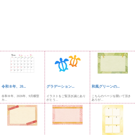
令和８年、20...
グラデーション...
和風グリーンの...
令和８年、2026年、9月横型
イラストをご覧頂き誠にあり
こちらのページを開いて頂き
カ...
がとう...
ありが...