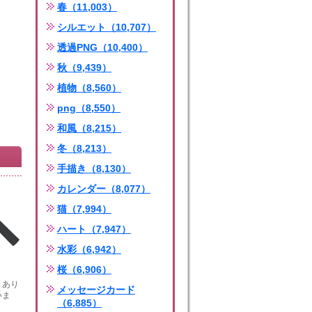
春（11,003）
シルエット（10,707）
透過PNG（10,400）
秋（9,439）
植物（8,560）
png（8,550）
和風（8,215）
冬（8,213）
手描き（8,130）
カレンダー（8,077）
猫（7,994）
ハート（7,947）
水彩（6,942）
桜（6,906）
きあり
メッセージカード
いま
（6,885）