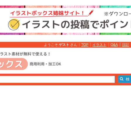
ようこそ
ゲスト
さん
TOP
イラスト
Q&A
日記