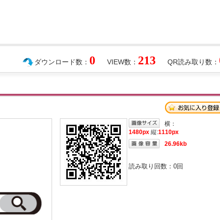
0
213
ダウンロード数：
VIEW数：
QR読み取り数：
横：
1480px
縦:
1110px
26.96kb
読み取り回数：
0
回