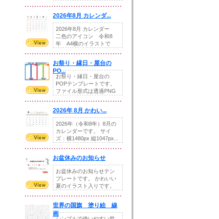
りの提...
2026年8月 カレンダ...
2026年8月 カレンダー
二色のアイコン 令和8
年 A4横のイラストで
す。8月をテ...
お祭り・縁日・屋台の
PO...
お祭り・縁日・屋台の
POPテンプレートです。
ファイル形式は透過PNG
です。---太め...
2026年 8月 かわい...
2026年（令和8年）8月の
カレンダーです。 サイ
ズ：横1480px 縦1047px...
お盆休みのお知らせ
お盆休みのお知らせテン
プレートです。 かわいい
夏のイラスト入りです。
休業日の日付けを...
世界の国旗 塗り絵 線
画
シンプルで使いやすい世