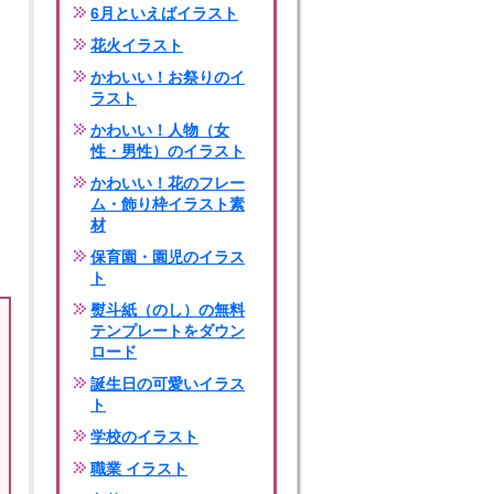
6月といえばイラスト
花火イラスト
かわいい！お祭りのイ
ラスト
かわいい！人物（女
性・男性）のイラスト
かわいい！花のフレー
ム・飾り枠イラスト素
材
保育園・園児のイラス
ト
熨斗紙（のし）の無料
テンプレートをダウン
ロード
誕生日の可愛いイラス
ト
学校のイラスト
職業 イラスト