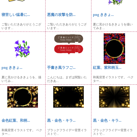
寝苦しい猛暑に...
悪魔の攻撃を防...
png ききょ...
ご覧いただきありがとうござ
ご覧いただきありがとうござ
夏に見かけるききょうを描い
います...
います...
てみま...
png ききょ...
手書き風ラフご...
紅葉、紫和柄玉...
夏に見かけるききょうを、描
こんにちは。まずは閲覧いた
和風背景イラストです。 ベク
いてみ...
だきあ...
ター...
金色紅葉、和柄...
黒・金色・キラ...
黒・金色・キラ...
和風背景イラストです。 ベク
ブラックフライデー背景イラ
ブラックフライデー背景イラ
ター...
ストで...
ストで...