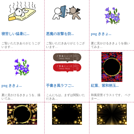
寝苦しい猛暑に...
悪魔の攻撃を防...
png ききょ...
ご覧いただきありがとうござ
ご覧いただきありがとうござ
夏に見かけるききょうを描い
います...
います...
てみま...
png ききょ...
手書き風ラフご...
紅葉、紫和柄玉...
夏に見かけるききょうを、描
こんにちは。まずは閲覧いた
和風背景イラストです。 ベク
いてみ...
だきあ...
ター...