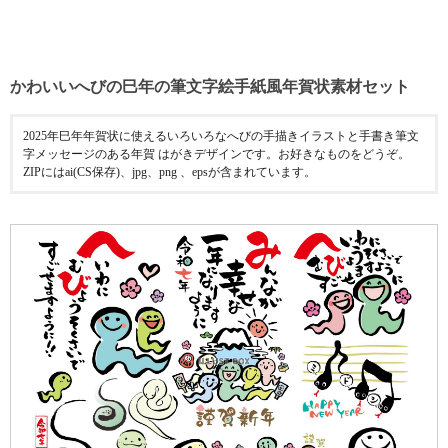
かわいいへびの巳年の筆文字絵手紙風年賀状素材セット
2025年巳年年賀状に使えるいろいろなへびの手描きイラストと手書き筆文
字メッセージのある年賀 はがきデザインです。お好きなものをどうぞ。
ZIPにはai(CS保存)、jpg、png 、epsが含まれています。