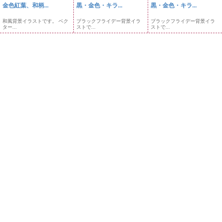
金色紅葉、和柄...
黒・金色・キラ...
黒・金色・キラ...
和風背景イラストです。 ベク
ブラックフライデー背景イラ
ブラックフライデー背景イラ
ター...
ストで...
ストで...