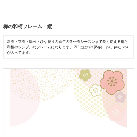
梅の和柄フレーム 縦
新春・立春・節分・ひな祭りの新年の冬〜春シーズンまで長く使える梅と
和柄のシンプルなフレームになります。 ZIPにはai(cs保存)、jpg、png、eps
が入ってます。