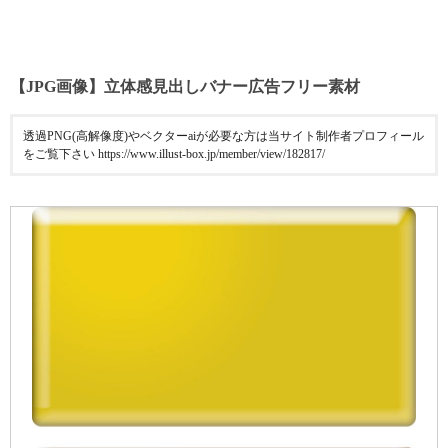
【JPG画像】立体感見出しバナー広告フリー素材
透過PNG(高解像度)やベクターaiが必要な方は当サイト制作者プロフィール
をご覧下さい https://www.illust-box.jp/member/view/182817/