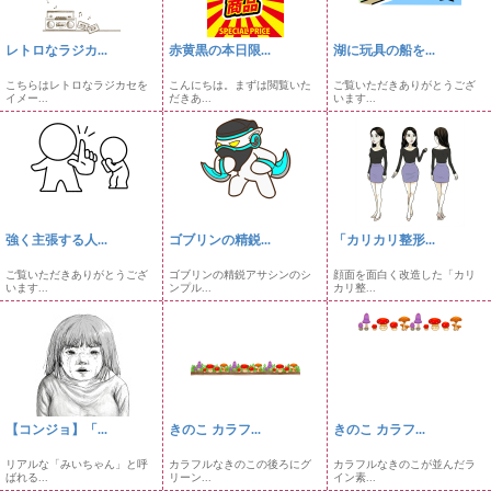
レトロなラジカ...
赤黄黒の本日限...
湖に玩具の船を...
こちらはレトロなラジカセを
こんにちは。まずは閲覧いた
ご覧いただきありがとうござ
イメー...
だきあ...
います...
強く主張する人...
ゴブリンの精鋭...
「カリカリ整形...
ご覧いただきありがとうござ
ゴブリンの精鋭アサシンのシ
顔面を面白く改造した「カリ
います...
ンプル...
カリ整...
【コンジョ】「...
きのこ カラフ...
きのこ カラフ...
リアルな「みいちゃん」と呼
カラフルなきのこの後ろにグ
カラフルなきのこが並んだラ
ばれる...
リーン...
イン素...