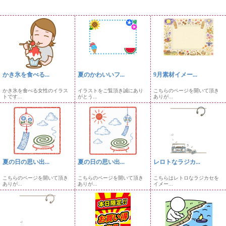
かき氷を食べる...
夏のかわいいフ...
9月素材イメー...
かき氷を食べる女性のイラス
イラストをご覧頂き誠にあり
こちらのページを開いて頂き
トです...
がとう...
ありが...
夏の日の思い出...
夏の日の思い出...
レロトなラジカ...
こちらのページを開いて頂き
こちらのページを開いて頂き
こちらはレトロなラジカセを
ありが...
ありが...
イメー...