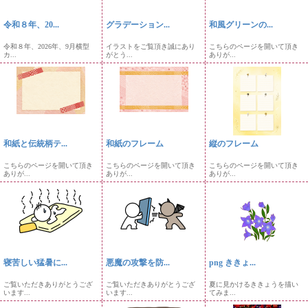
令和８年、20...
グラデーション...
和風グリーンの...
令和８年、2026年、9月横型
イラストをご覧頂き誠にあり
こちらのページを開いて頂き
カ...
がとう...
ありが...
和紙と伝統柄テ...
和紙のフレーム
縦のフレーム
こちらのページを開いて頂き
こちらのページを開いて頂き
こちらのページを開いて頂き
ありが...
ありが...
ありが...
寝苦しい猛暑に...
悪魔の攻撃を防...
png ききょ...
ご覧いただきありがとうござ
ご覧いただきありがとうござ
夏に見かけるききょうを描い
います...
います...
てみま...