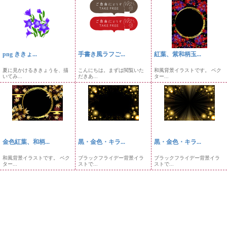
png ききょ...
手書き風ラフご...
紅葉、紫和柄玉...
夏に見かけるききょうを、描
こんにちは。まずは閲覧いた
和風背景イラストです。 ベク
いてみ...
だきあ...
ター...
金色紅葉、和柄...
黒・金色・キラ...
黒・金色・キラ...
和風背景イラストです。 ベク
ブラックフライデー背景イラ
ブラックフライデー背景イラ
ター...
ストで...
ストで...